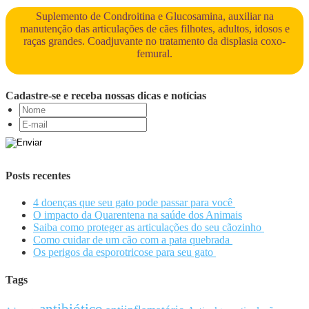
Suplemento de Condroitina e Glucosamina, auxiliar na
manutenção das articulações de cães filhotes, adultos, idosos e
raças grandes. Coadjuvante no tratamento da displasia coxo-
femural.
Cadastre-se e receba nossas dicas e notícias
Posts recentes
4 doenças que seu gato pode passar para você
O impacto da Quarentena na saúde dos Animais
Saiba como proteger as articulações do seu cãozinho
Como cuidar de um cão com a pata quebrada
Os perigos da esporotricose para seu gato
Tags
antibiótico