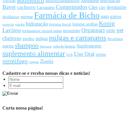
antiinflamatório
articulação
Antipulgas
Advocate
Bayer
Comprimidos
cachorro
Cães
dermatite
cão
Carrapatos
Farmácia de Bicho
gato
gatos
estresse
dirofilariose
Konig
hidratação
higiene orelhas
higiene bucal
gestação
giárdia
Lavizoo
Organnact
pet
otite
mosquito
leishmaniose visceral canina
pulgas e carrapatos
cheiroso
pulgas
piolho
Revolution
shampoo
sarna
Suplemento
solução limpeza
Simparic
suplemento alimentar
Uso Oral
Ucb
verme
vermifugo
Zoetis
viagem
Cadastre-se e receba nossas dicas e notícias!
Curta nossa página!