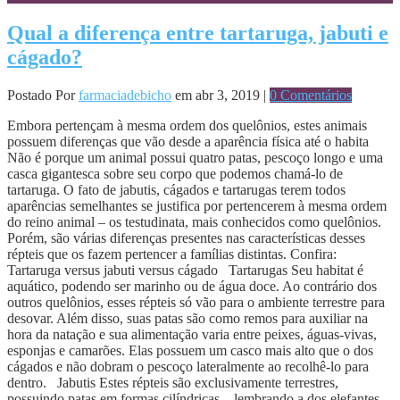
Qual a diferença entre tartaruga, jabuti e
cágado?
Postado Por
farmaciadebicho
em abr 3, 2019 |
0 Comentários
Embora pertençam à mesma ordem dos quelônios, estes animais
possuem diferenças que vão desde a aparência física até o habita
Não é porque um animal possui quatro patas, pescoço longo e uma
casca gigantesca sobre seu corpo que podemos chamá-lo de
tartaruga. O fato de jabutis, cágados e tartarugas terem todos
aparências semelhantes se justifica por pertencerem à mesma ordem
do reino animal – os testudinata, mais conhecidos como quelônios.
Porém, são várias diferenças presentes nas características desses
répteis que os fazem pertencer a famílias distintas. Confira:
Tartaruga versus jabuti versus cágado Tartarugas Seu habitat é
aquático, podendo ser marinho ou de água doce. Ao contrário dos
outros quelônios, esses répteis só vão para o ambiente terrestre para
desovar. Além disso, suas patas são como remos para auxiliar na
hora da natação e sua alimentação varia entre peixes, águas-vivas,
esponjas e camarões. Elas possuem um casco mais alto que o dos
cágados e não dobram o pescoço lateralmente ao recolhê-lo para
dentro. Jabutis Estes répteis são exclusivamente terrestres,
possuindo patas em formas cilíndricas – lembrando a dos elefantes –