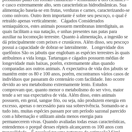
e casco extremamente alto, sem características hidrodinâmicas. Sua
alimentação baseia-se em frutas, verduras e carnes, caracterizando-se
como onívoro. Outro item importante é sobre seu pescoço, o qual é
retraído apenas verticalmente. Cágados Considerados
semiaquáticos, estes animais possuem membranas interdigitais, as
quais facilitam a sua natação, e unhas presentes nas patas para
auxiliar na locomoção terrestre. Quanto à alimentação, a ingestão se
dá principalmente com peixes e crustáceos. Além disso, seu pescoço
possui a capacidade de dobrar-se lateralmente. Longevidade dos
quelônios São os jabutis que englobam as espécies terrestres às quais
atribuímos a vida longa. Tartarugas e cágados possuem médias de
longevidade mais baixas, porém, extremamente altas quando
comparadas aos outros animais. A expectativa de vida dos jabutis se
mantém entre os 80 e 100 anos, porém, encontramos vários casos de
indivíduos que passaram do centenário com facilidade. Isto ocorre
devido ao seu metabolismo extremamente lento. Estudos
comprovam que, quanto menor o metabolismo do ser vivo, maior
tende a ser sua expectativa de vida. Além disso, estes animais
possuem, em geral, sangue frio, ou seja, não produzem energia em
excesso, apenas o necessário para sua sobrevivência. Somando-se a
tudo isto, muitas espécies passam por um período sazonal parecido
com a hibernação e utilizam ainda menos energia para
permanecerem vivas. Quando avaliadas todas essas características,
entendemos o porquê desses répteis alcançarem os 100 anos com