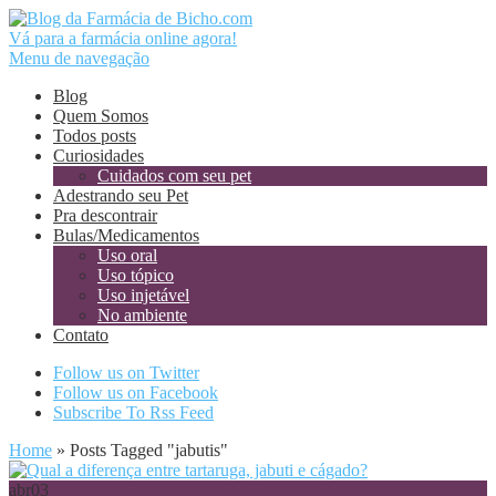
Vá para a farmácia online agora!
Menu de navegação
Blog
Quem Somos
Todos posts
Curiosidades
Cuidados com seu pet
Adestrando seu Pet
Pra descontrair
Bulas/Medicamentos
Uso oral
Uso tópico
Uso injetável
No ambiente
Contato
Follow us on Twitter
Follow us on Facebook
Subscribe To Rss Feed
Home
»
Posts Tagged
"
jabutis"
abr
03