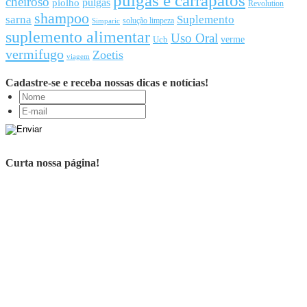
pulgas e carrapatos
cheiroso
pulgas
piolho
Revolution
shampoo
sarna
Suplemento
solução limpeza
Simparic
suplemento alimentar
Uso Oral
Ucb
verme
vermifugo
Zoetis
viagem
Cadastre-se e receba nossas dicas e notícias!
Curta nossa página!