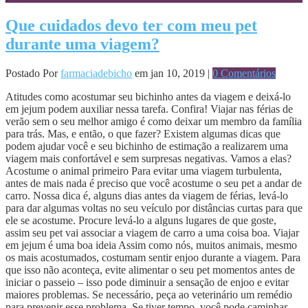
Que cuidados devo ter com meu pet
durante uma viagem?
Postado Por
farmaciadebicho
em jan 10, 2019 |
0 Comentários
Atitudes como acostumar seu bichinho antes da viagem e deixá-lo
em jejum podem auxiliar nessa tarefa. Confira! Viajar nas férias de
verão sem o seu melhor amigo é como deixar um membro da família
para trás. Mas, e então, o que fazer? Existem algumas dicas que
podem ajudar você e seu bichinho de estimação a realizarem uma
viagem mais confortável e sem surpresas negativas. Vamos a elas?
Acostume o animal primeiro Para evitar uma viagem turbulenta,
antes de mais nada é preciso que você acostume o seu pet a andar de
carro. Nossa dica é, alguns dias antes da viagem de férias, levá-lo
para dar algumas voltas no seu veículo por distâncias curtas para que
ele se acostume. Procure levá-lo a alguns lugares de que goste,
assim seu pet vai associar a viagem de carro a uma coisa boa. Viajar
em jejum é uma boa ideia Assim como nós, muitos animais, mesmo
os mais acostumados, costumam sentir enjoo durante a viagem. Para
que isso não aconteça, evite alimentar o seu pet momentos antes de
iniciar o passeio – isso pode diminuir a sensação de enjoo e evitar
maiores problemas. Se necessário, peça ao veterinário um remédio
para prevenir esse problema. Se tiver tempo, você pode caminhar