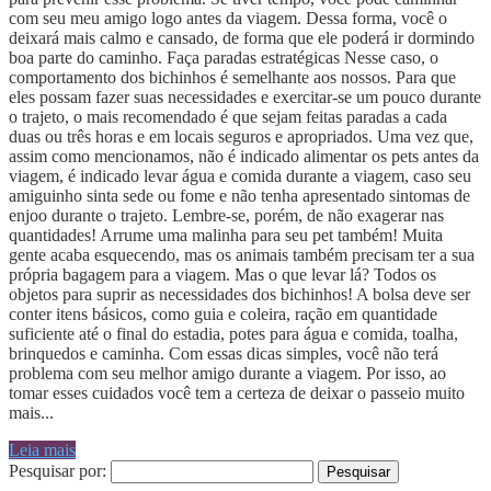
com seu meu amigo logo antes da viagem. Dessa forma, você o
deixará mais calmo e cansado, de forma que ele poderá ir dormindo
boa parte do caminho. Faça paradas estratégicas Nesse caso, o
comportamento dos bichinhos é semelhante aos nossos. Para que
eles possam fazer suas necessidades e exercitar-se um pouco durante
o trajeto, o mais recomendado é que sejam feitas paradas a cada
duas ou três horas e em locais seguros e apropriados. Uma vez que,
assim como mencionamos, não é indicado alimentar os pets antes da
viagem, é indicado levar água e comida durante a viagem, caso seu
amiguinho sinta sede ou fome e não tenha apresentado sintomas de
enjoo durante o trajeto. Lembre-se, porém, de não exagerar nas
quantidades! Arrume uma malinha para seu pet também! Muita
gente acaba esquecendo, mas os animais também precisam ter a sua
própria bagagem para a viagem. Mas o que levar lá? Todos os
objetos para suprir as necessidades dos bichinhos! A bolsa deve ser
conter itens básicos, como guia e coleira, ração em quantidade
suficiente até o final do estadia, potes para água e comida, toalha,
brinquedos e caminha. Com essas dicas simples, você não terá
problema com seu melhor amigo durante a viagem. Por isso, ao
tomar esses cuidados você tem a certeza de deixar o passeio muito
mais...
Leia mais
Pesquisar por: