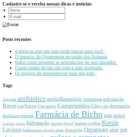
Cadastre-se e receba nossas dicas e notícias
Posts recentes
4 doenças que seu gato pode passar para você
O impacto da Quarentena na saúde dos Animais
Saiba como proteger as articulações do seu cãozinho
Como cuidar de um cão com a pata quebrada
Os perigos da esporotricose para seu gato
Tags
antibiótico
antiinflamatório
articulação
Antipulgas
Advocate
Bayer
Comprimidos
cachorro
Cães
dermatite
cão
Carrapatos
Farmácia de Bicho
gato
gatos
estresse
dirofilariose
Konig
hidratação
higiene orelhas
higiene bucal
gestação
giárdia
Lavizoo
Organnact
pet
otite
mosquito
leishmaniose visceral canina