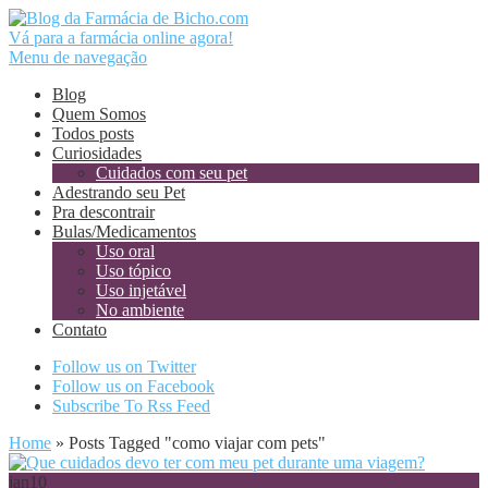
Vá para a farmácia online agora!
Menu de navegação
Blog
Quem Somos
Todos posts
Curiosidades
Cuidados com seu pet
Adestrando seu Pet
Pra descontrair
Bulas/Medicamentos
Uso oral
Uso tópico
Uso injetável
No ambiente
Contato
Follow us on Twitter
Follow us on Facebook
Subscribe To Rss Feed
Home
»
Posts Tagged
"
como viajar com pets"
jan
10