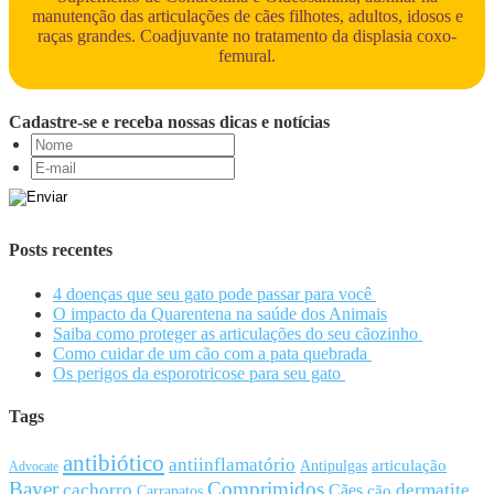
manutenção das articulações de cães filhotes, adultos, idosos e
raças grandes. Coadjuvante no tratamento da displasia coxo-
femural.
Cadastre-se e receba nossas dicas e notícias
Posts recentes
4 doenças que seu gato pode passar para você
O impacto da Quarentena na saúde dos Animais
Saiba como proteger as articulações do seu cãozinho
Como cuidar de um cão com a pata quebrada
Os perigos da esporotricose para seu gato
Tags
antibiótico
antiinflamatório
articulação
Antipulgas
Advocate
Bayer
Comprimidos
cachorro
Cães
dermatite
cão
Carrapatos