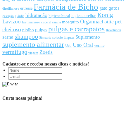
Farmácia de Bicho
gato
gatos
estresse
dirofilariose
Konig
hidratação
higiene orelhas
higiene bucal
gestação
giárdia
Lavizoo
Organnact
pet
otite
mosquito
leishmaniose visceral canina
pulgas e carrapatos
cheiroso
pulgas
piolho
Revolution
shampoo
sarna
Suplemento
solução limpeza
Simparic
suplemento alimentar
Uso Oral
Ucb
verme
vermifugo
Zoetis
viagem
Cadastre-se e receba nossas dicas e notícias!
Curta nossa página!