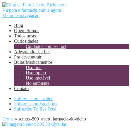
Vá para a farmácia online agora!
Menu de navegação
Blog
Quem Somos
Todos posts
Curiosidades
Cuidados com seu pet
Adestrando seu Pet
Pra descontrair
Bulas/Medicamentos
Uso oral
Uso tópico
Uso injetável
No ambiente
Contato
Follow us on Twitter
Follow us on Facebook
Subscribe To Rss Feed
Home
»
seniox-500_avert_farmacia-de-bicho