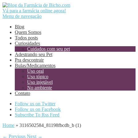
Vá para a farmácia online agora!
Menu de navegação
Blog
Quem Somos
Todos posts
Curiosidades
Cuidados com seu pet
Adestrando seu Pet
Pra descontrair
Bulas/Medicamentos
Uso oral
Uso tópico
Uso injetável
No ambiente
Contato
Follow us on Twitter
Follow us on Facebook
Subscribe To Rss Feed
Home
»
3116502584_81198fbcdb_b (1)
← Previous
Next →