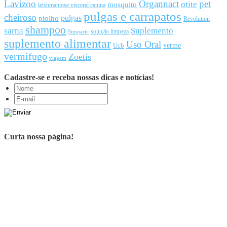
Lavizoo
Organnact
pet
otite
mosquito
leishmaniose visceral canina
pulgas e carrapatos
cheiroso
pulgas
piolho
Revolution
shampoo
sarna
Suplemento
solução limpeza
Simparic
suplemento alimentar
Uso Oral
Ucb
verme
vermifugo
Zoetis
viagem
Cadastre-se e receba nossas dicas e notícias!
Curta nossa página!