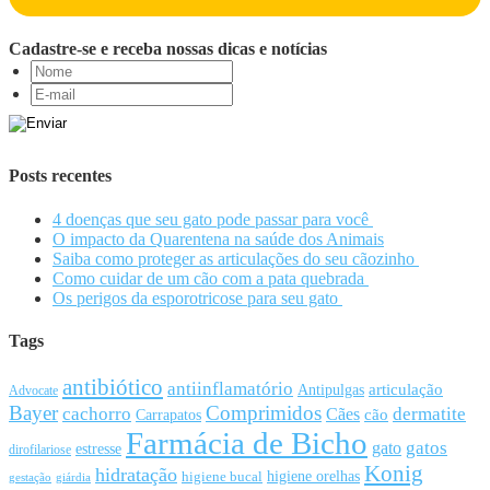
Cadastre-se e receba nossas dicas e notícias
Posts recentes
4 doenças que seu gato pode passar para você
O impacto da Quarentena na saúde dos Animais
Saiba como proteger as articulações do seu cãozinho
Como cuidar de um cão com a pata quebrada
Os perigos da esporotricose para seu gato
Tags
antibiótico
antiinflamatório
articulação
Antipulgas
Advocate
Bayer
Comprimidos
cachorro
Cães
dermatite
cão
Carrapatos
Farmácia de Bicho
gato
gatos
estresse
dirofilariose
Konig
hidratação
higiene orelhas
higiene bucal
gestação
giárdia