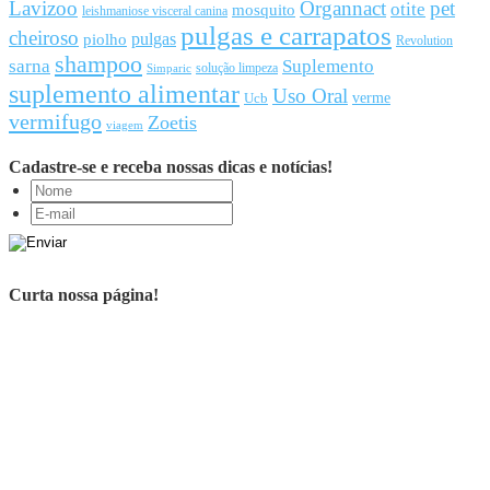
Lavizoo
Organnact
pet
otite
mosquito
leishmaniose visceral canina
pulgas e carrapatos
cheiroso
pulgas
piolho
Revolution
shampoo
sarna
Suplemento
solução limpeza
Simparic
suplemento alimentar
Uso Oral
Ucb
verme
vermifugo
Zoetis
viagem
Cadastre-se e receba nossas dicas e notícias!
Curta nossa página!