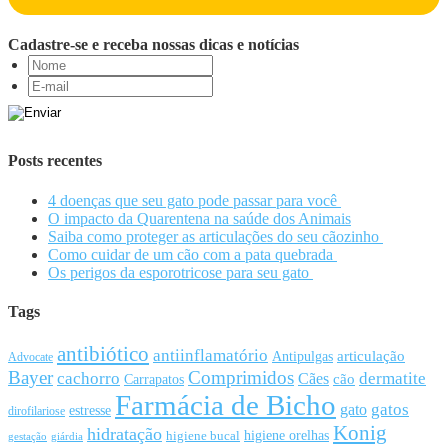
Cadastre-se e receba nossas dicas e notícias
Posts recentes
4 doenças que seu gato pode passar para você
O impacto da Quarentena na saúde dos Animais
Saiba como proteger as articulações do seu cãozinho
Como cuidar de um cão com a pata quebrada
Os perigos da esporotricose para seu gato
Tags
antibiótico
antiinflamatório
articulação
Antipulgas
Advocate
Bayer
Comprimidos
cachorro
Cães
dermatite
cão
Carrapatos
Farmácia de Bicho
gato
gatos
estresse
dirofilariose
Konig
hidratação
higiene orelhas
higiene bucal
gestação
giárdia