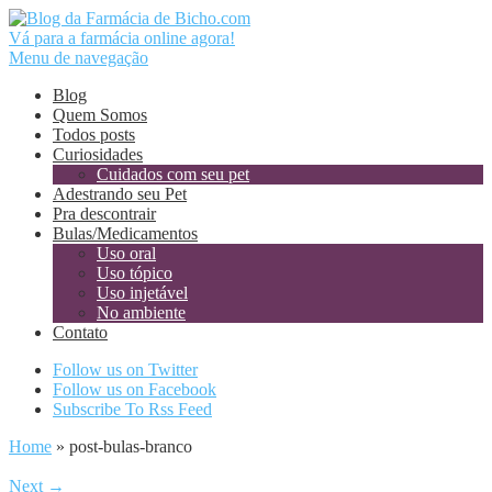
Vá para a farmácia online agora!
Menu de navegação
Blog
Quem Somos
Todos posts
Curiosidades
Cuidados com seu pet
Adestrando seu Pet
Pra descontrair
Bulas/Medicamentos
Uso oral
Uso tópico
Uso injetável
No ambiente
Contato
Follow us on Twitter
Follow us on Facebook
Subscribe To Rss Feed
Home
»
post-bulas-branco
Next →