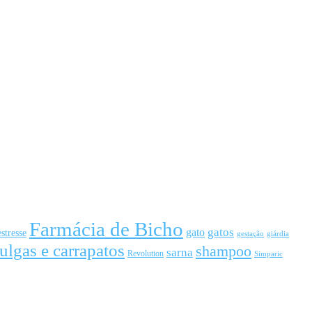
Farmácia de Bicho
gato
gatos
estresse
gestação
giárdia
ulgas e carrapatos
shampoo
sarna
Revolution
Simparic