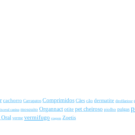
r
Comprimidos
cachorro
Cães
dermatite
cão
Carrapatos
dirofilariose
p
Organnact
pet cheiroso
otite
pulgas
mosquito
piolho
isceral canina
vermifugo
 Oral
Zoetis
verme
viagem