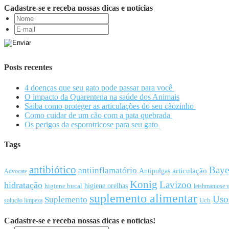
Cadastre-se e receba nossas dicas e notícias
Posts recentes
4 doenças que seu gato pode passar para você
O impacto da Quarentena na saúde dos Animais
Saiba como proteger as articulações do seu cãozinho
Como cuidar de um cão com a pata quebrada
Os perigos da esporotricose para seu gato
Tags
antibiótico
Baye
antiinflamatório
articulação
Antipulgas
Advocate
Konig
Lavizoo
hidratação
higiene orelhas
higiene bucal
leishmaniose v
suplemento alimentar
Uso
Suplemento
Ucb
solução limpeza
Cadastre-se e receba nossas dicas e notícias!