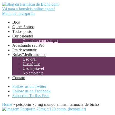
Vá para a farmácia online agora!
Menu de navegação
Blog
Quem Somos
Todos posts
Curiosidades
Cuidados com seu pet
Adestrando seu Pet
Pra descontrair
Bulas/Medicamentos
Uso oral
Uso tópico
Uso injetável
No ambiente
Contato
Follow us on Twitter
Follow us on Facebook
Subscribe To Rss Feed
Home
»
petsporin-75-mg-mundo-animal_farmacia-de-bicho