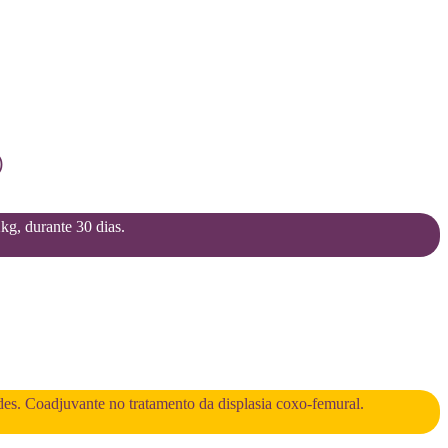
)
2kg, durante 30 dias.
des. Coadjuvante no tratamento da displasia coxo-femural.