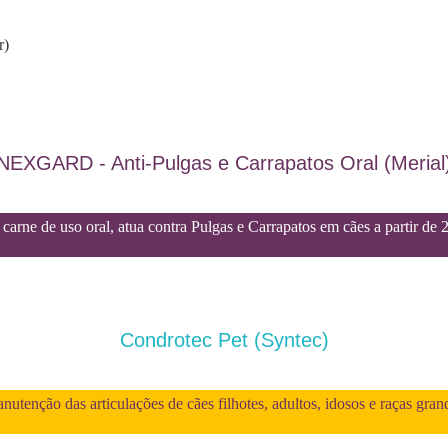
r)
NEXGARD - Anti-Pulgas e Carrapatos Oral (Merial
carne de uso oral, atua contra Pulgas e Carrapatos em cães a partir de 
Condrotec Pet (Syntec)
utenção das articulações de cães filhotes, adultos, idosos e raças gran