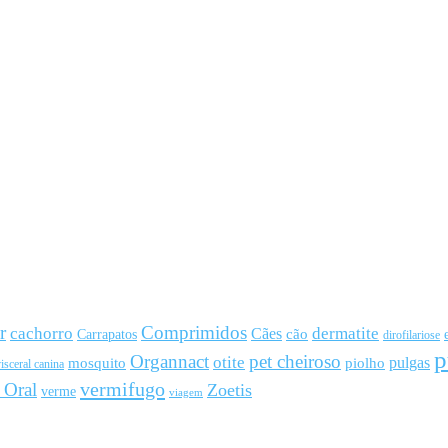
r
Comprimidos
cachorro
Cães
dermatite
cão
Carrapatos
dirofilariose
p
Organnact
pet cheiroso
otite
pulgas
mosquito
piolho
isceral canina
vermifugo
 Oral
Zoetis
verme
viagem