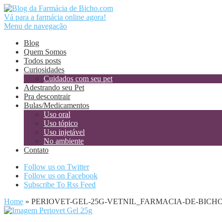
Vá para a farmácia online agora!
Menu de navegação
Blog
Quem Somos
Todos posts
Curiosidades
Cuidados com seu pet
Adestrando seu Pet
Pra descontrair
Bulas/Medicamentos
Uso oral
Uso tópico
Uso injetável
No ambiente
Contato
Follow us on Twitter
Follow us on Facebook
Subscribe To Rss Feed
Home
»
PERIOVET-GEL-25G-VETNIL_FARMACIA-DE-BICH