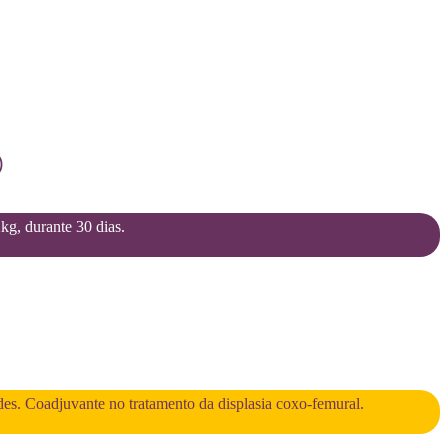
)
2kg, durante 30 dias.
des. Coadjuvante no tratamento da displasia coxo-femural.