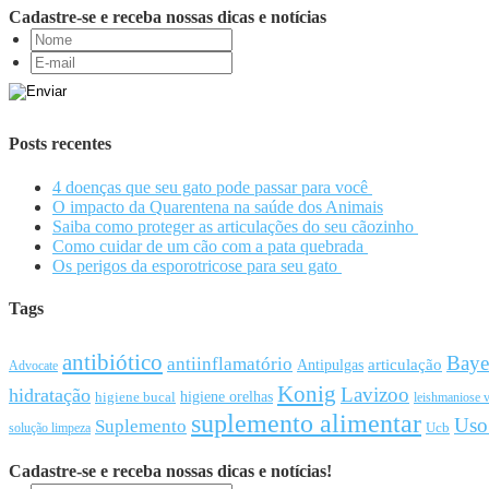
Cadastre-se e receba nossas dicas e notícias
Posts recentes
4 doenças que seu gato pode passar para você
O impacto da Quarentena na saúde dos Animais
Saiba como proteger as articulações do seu cãozinho
Como cuidar de um cão com a pata quebrada
Os perigos da esporotricose para seu gato
Tags
antibiótico
Baye
antiinflamatório
articulação
Antipulgas
Advocate
Konig
Lavizoo
hidratação
higiene orelhas
higiene bucal
leishmaniose v
suplemento alimentar
Uso
Suplemento
Ucb
solução limpeza
Cadastre-se e receba nossas dicas e notícias!