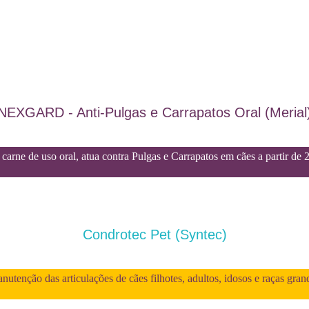
NEXGARD - Anti-Pulgas e Carrapatos Oral (Merial
carne de uso oral, atua contra Pulgas e Carrapatos em cães a partir de 
Condrotec Pet (Syntec)
utenção das articulações de cães filhotes, adultos, idosos e raças gran