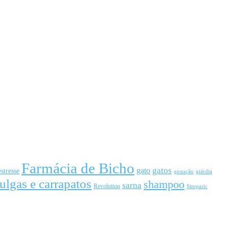
Farmácia de Bicho
gato
gatos
estresse
gestação
giárdia
ulgas e carrapatos
shampoo
sarna
Revolution
Simparic