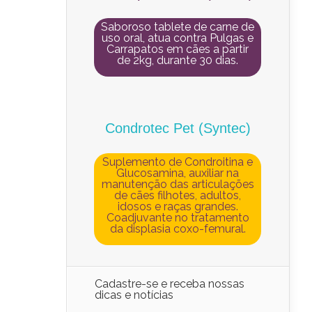
Saboroso tablete de carne de
uso oral, atua contra Pulgas e
Carrapatos em cães a partir
de 2kg, durante 30 dias.
Condrotec Pet (Syntec)
Suplemento de Condroitina e
Glucosamina, auxiliar na
manutenção das articulações
de cães filhotes, adultos,
idosos e raças grandes.
Coadjuvante no tratamento
da displasia coxo-femural.
Cadastre-se e receba nossas
dicas e notícias