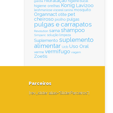
hidratação
higiene bucal
giárdia
Konig
Lavizoo
higiene orelhas
mosquito
leishmaniose visceral canina
Organnact
pet
otite
cheiroso
pulgas
piolho
pulgas e carrapatos
shampoo
sarna
Revolution
solução limpeza
Simparic
suplemento
Suplemento
alimentar
Uso Oral
Ucb
vermifugo
verme
viagem
Zoetis
Parceiros
[rev_slider alias="SliderParceiros"]