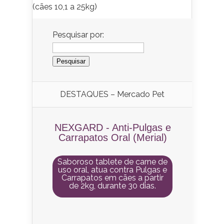
(cães 10,1 a 25kg)
Pesquisar por:
DESTAQUES – Mercado Pet
NEXGARD - Anti-Pulgas e
Carrapatos Oral (Merial)
Saboroso tablete de carne de
uso oral, atua contra Pulgas e
Carrapatos em cães a partir
de 2kg, durante 30 dias.