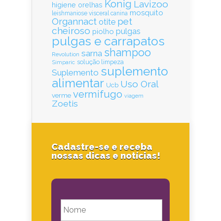
Konig
Lavizoo
higiene orelhas
mosquito
leishmaniose visceral canina
Organnact
pet
otite
cheiroso
pulgas
piolho
pulgas e carrapatos
shampoo
sarna
Revolution
solução limpeza
Simparic
suplemento
Suplemento
alimentar
Uso Oral
Ucb
vermifugo
verme
viagem
Zoetis
Cadastre-se e receba
nossas dicas e notícias!