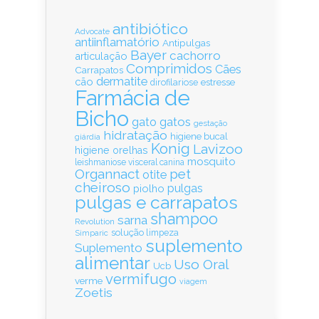
antibiótico
Advocate
antiinflamatório
Antipulgas
Bayer
cachorro
articulação
Comprimidos
Cães
Carrapatos
dermatite
cão
estresse
dirofilariose
Farmácia de
Bicho
gatos
gato
gestação
hidratação
higiene bucal
giárdia
Konig
Lavizoo
higiene orelhas
mosquito
leishmaniose visceral canina
Organnact
pet
otite
cheiroso
pulgas
piolho
pulgas e carrapatos
shampoo
sarna
Revolution
solução limpeza
Simparic
suplemento
Suplemento
alimentar
Uso Oral
Ucb
vermifugo
verme
viagem
Zoetis