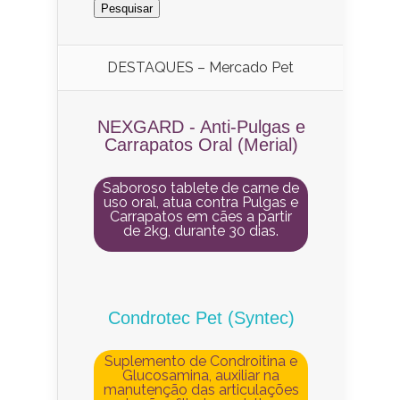
DESTAQUES – Mercado Pet
NEXGARD - Anti-Pulgas e
Carrapatos Oral (Merial)
Saboroso tablete de carne de
uso oral, atua contra Pulgas e
Carrapatos em cães a partir
de 2kg, durante 30 dias.
Condrotec Pet (Syntec)
Suplemento de Condroitina e
Glucosamina, auxiliar na
manutenção das articulações