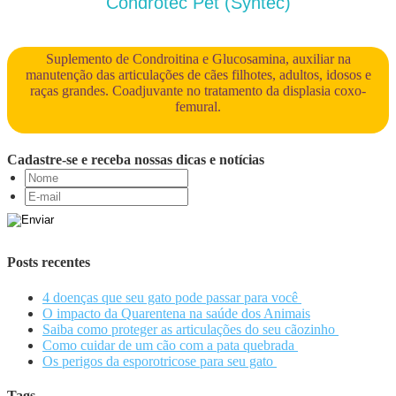
Condrotec Pet (Syntec)
Suplemento de Condroitina e Glucosamina, auxiliar na
manutenção das articulações de cães filhotes, adultos, idosos e
raças grandes. Coadjuvante no tratamento da displasia coxo-
femural.
Cadastre-se e receba nossas dicas e notícias
Posts recentes
4 doenças que seu gato pode passar para você
O impacto da Quarentena na saúde dos Animais
Saiba como proteger as articulações do seu cãozinho
Como cuidar de um cão com a pata quebrada
Os perigos da esporotricose para seu gato
Tags