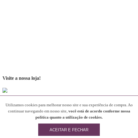
Visite a nossa loja!
Parceiros
Utilizamos cookies para melhorar nosso site e sua experiência de compra. Ao
continuar navegando em nosso site,
você está de acordo conforme nossa
[rev_slider alias="SliderParceiros"]
política quanto a utilização de cookies.
Desenvolvido por
ACEITAR E FECHAR