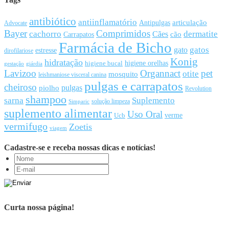
antibiótico
antiinflamatório
articulação
Antipulgas
Advocate
Bayer
Comprimidos
cachorro
Cães
dermatite
cão
Carrapatos
Farmácia de Bicho
gato
gatos
estresse
dirofilariose
Konig
hidratação
higiene orelhas
higiene bucal
gestação
giárdia
Lavizoo
Organnact
pet
otite
mosquito
leishmaniose visceral canina
pulgas e carrapatos
cheiroso
pulgas
piolho
Revolution
shampoo
sarna
Suplemento
solução limpeza
Simparic
suplemento alimentar
Uso Oral
Ucb
verme
vermifugo
Zoetis
viagem
Cadastre-se e receba nossas dicas e notícias!
Curta nossa página!