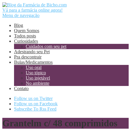
Vá para a farmácia online agora!
Menu de navegação
Blog
Quem Somos
Todos posts
Curiosidades
Cuidados com seu pet
Adestrando seu Pet
Pra descontrair
Bulas/Medicamentos
Uso oral
Uso tópico
Uso injetável
No ambiente
Contato
Follow us on Twitter
Follow us on Facebook
Subscribe To Rss Feed
Grantelm c/ 48 comprimidos