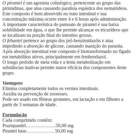
O pirantel
é um agonista colinérgico, pertencente ao grupo das
pirimidinas, que atua causando paralisia espástica dos nematódeos.
Este composto é bem absorvido no trato intestinal e sua
concentração máxima ocorre entre 4 e 6 horas após administração.
A importante característica do pamoato de pirantel é sua baixa
solubilidade em água, o que lhe permite alcançar os tricurídeos que
se localizam na porção final do intestino grosso.
O febantel
pertence ao grupo dos pró-benzimidazóis e atua
impedindo a absorção de glicose, causando inanição do parasita.
Após absorção intestinal este composto é biotransformado no fígado
em metabólitos ativos, principalmente em fembendazol.
O longo período de meia vida e a lenta metabolização em
substâncias inativas permite maior eficácia dos componentes deste
grupo.
Vantagens
Elimina completamente todos os vermes intestinais.
Auxilia na prevenção de zoonoses.
Pode ser usado em fêmeas gestantes, em lactação e em filhotes a
partir de 3 semanas de idade.
Formulação
Cada comprimido contém:
Praziquantel……………….50,00 mg
Pirantel base………………50,00 mg