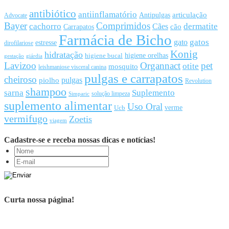
antibiótico
antiinflamatório
articulação
Antipulgas
Advocate
Bayer
Comprimidos
cachorro
Cães
dermatite
cão
Carrapatos
Farmácia de Bicho
gato
gatos
estresse
dirofilariose
Konig
hidratação
higiene orelhas
higiene bucal
gestação
giárdia
Lavizoo
Organnact
pet
otite
mosquito
leishmaniose visceral canina
pulgas e carrapatos
cheiroso
pulgas
piolho
Revolution
shampoo
sarna
Suplemento
solução limpeza
Simparic
suplemento alimentar
Uso Oral
Ucb
verme
vermifugo
Zoetis
viagem
Cadastre-se e receba nossas dicas e notícias!
Curta nossa página!