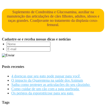
Suplemento de Condroitina e Glucosamina, auxiliar na
manutenção das articulações de cães filhotes, adultos, idosos e
raças grandes. Coadjuvante no tratamento da displasia coxo-
femural.
Cadastre-se e receba nossas dicas e notícias
Posts recentes
4 doenças que seu gato pode passar para você
O impacto da Quarentena na saúde dos Animais
Saiba como proteger as articulações do seu cãozinho
Como cuidar de um cão com a pata quebrada
Os perigos da esporotricose para seu gato
Tags