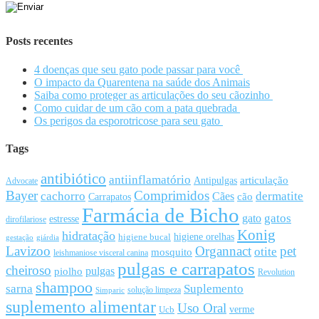
Posts recentes
4 doenças que seu gato pode passar para você
O impacto da Quarentena na saúde dos Animais
Saiba como proteger as articulações do seu cãozinho
Como cuidar de um cão com a pata quebrada
Os perigos da esporotricose para seu gato
Tags
antibiótico
antiinflamatório
articulação
Antipulgas
Advocate
Bayer
Comprimidos
cachorro
Cães
dermatite
cão
Carrapatos
Farmácia de Bicho
gato
gatos
estresse
dirofilariose
Konig
hidratação
higiene orelhas
higiene bucal
gestação
giárdia
Lavizoo
Organnact
pet
otite
mosquito
leishmaniose visceral canina
pulgas e carrapatos
cheiroso
pulgas
piolho
Revolution
shampoo
sarna
Suplemento
solução limpeza
Simparic
suplemento alimentar
Uso Oral
Ucb
verme