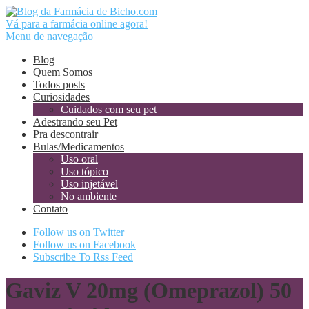
Vá para a farmácia online agora!
Menu de navegação
Blog
Quem Somos
Todos posts
Curiosidades
Cuidados com seu pet
Adestrando seu Pet
Pra descontrair
Bulas/Medicamentos
Uso oral
Uso tópico
Uso injetável
No ambiente
Contato
Follow us on Twitter
Follow us on Facebook
Subscribe To Rss Feed
Gaviz V 20mg (Omeprazol) 50