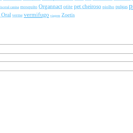
p
Organnact
pet cheiroso
otite
pulgas
mosquito
piolho
isceral canina
vermifugo
 Oral
Zoetis
verme
viagem