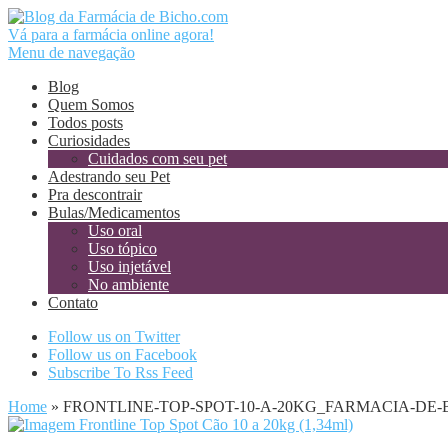
Vá para a farmácia online agora!
Menu de navegação
Blog
Quem Somos
Todos posts
Curiosidades
Cuidados com seu pet
Adestrando seu Pet
Pra descontrair
Bulas/Medicamentos
Uso oral
Uso tópico
Uso injetável
No ambiente
Contato
Follow us on Twitter
Follow us on Facebook
Subscribe To Rss Feed
Home
»
FRONTLINE-TOP-SPOT-10-A-20KG_FARMACIA-DE-