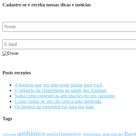
Cadastre-se e receba nossas dicas e notícias
Posts recentes
4 doenças que seu gato pode passar para você
O impacto da Quarentena na saúde dos Animais
Saiba como proteger as articulações do seu cãozinho
Como cuidar de um cão com a pata quebrada
Os perigos da esporotricose para seu gato
Tags
antibiótico
Baye
antiinflamatório
articulação
Antipulgas
Advocate