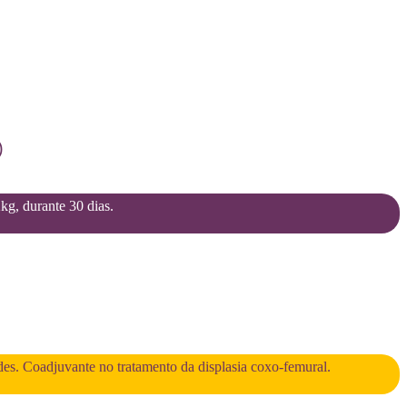
)
2kg, durante 30 dias.
des. Coadjuvante no tratamento da displasia coxo-femural.