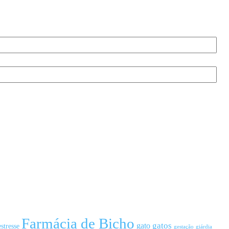
Farmácia de Bicho
gato
gatos
estresse
gestação
giárdia