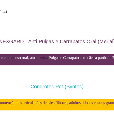
34ml)
NEXGARD - Anti-Pulgas e Carrapatos Oral (Merial
carne de uso oral, atua contra Pulgas e Carrapatos em cães a partir de 
Condrotec Pet (Syntec)
utenção das articulações de cães filhotes, adultos, idosos e raças gran