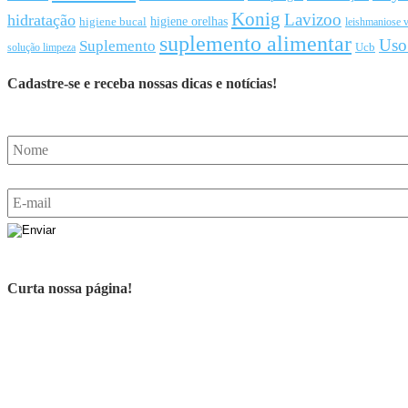
Konig
Lavizoo
hidratação
higiene orelhas
higiene bucal
leishmaniose v
suplemento alimentar
Uso
Suplemento
Ucb
solução limpeza
Cadastre-se e receba nossas dicas e notícias!
Curta nossa página!