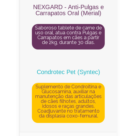
NEXGARD - Anti-Pulgas e
Carrapatos Oral (Merial)
Saboroso tablete de carne de
uso oral, atua contra Pulgas e
Carrapatos em cães a partir
de 2kg, durante 30 dias.
Condrotec Pet (Syntec)
Suplemento de Condroitina e
Glucosamina, auxiliar na
manutenção das articulações
de cães filhotes, adultos,
idosos e raças grandes.
Coadjuvante no tratamento
da displasia coxo-femural.