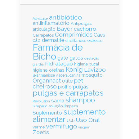
antibiótico
Advocate
antiinflamatório
Antipulgas
Bayer
cachorro
articulação
Comprimidos
Cães
Carrapatos
dermatite
cão
estresse
dirofilariose
Farmácia de
Bicho
gatos
gato
gestação
hidratação
higiene bucal
giárdia
Konig
Lavizoo
higiene orelhas
mosquito
leishmaniose visceral canina
Organnact
pet
otite
cheiroso
pulgas
piolho
pulgas e carrapatos
shampoo
sarna
Revolution
solução limpeza
Simparic
suplemento
Suplemento
alimentar
Uso Oral
Ucb
vermifugo
verme
viagem
Zoetis