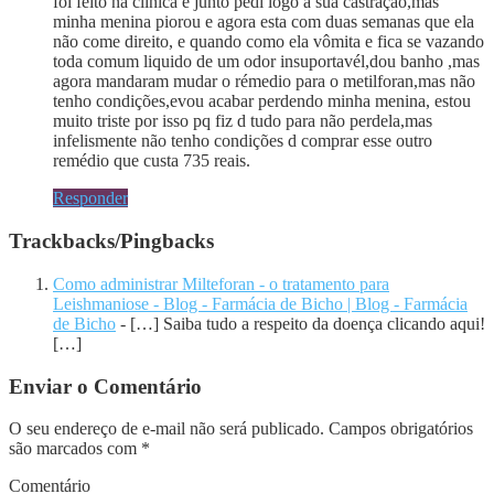
foi feito na clinica e junto pedi logo a sua castração,mas
minha menina piorou e agora esta com duas semanas que ela
não come direito, e quando como ela vômita e fica se vazando
toda comum liquido de um odor insuportavél,dou banho ,mas
agora mandaram mudar o rémedio para o metilforan,mas não
tenho condições,evou acabar perdendo minha menina, estou
muito triste por isso pq fiz d tudo para não perdela,mas
infelismente não tenho condições d comprar esse outro
remédio que custa 735 reais.
Responder
Trackbacks/Pingbacks
Como administrar Milteforan - o tratamento para
Leishmaniose - Blog - Farmácia de Bicho | Blog - Farmácia
de Bicho
- […] Saiba tudo a respeito da doença clicando aqui!
[…]
Enviar o Comentário
O seu endereço de e-mail não será publicado.
Campos obrigatórios
são marcados com
*
Comentário