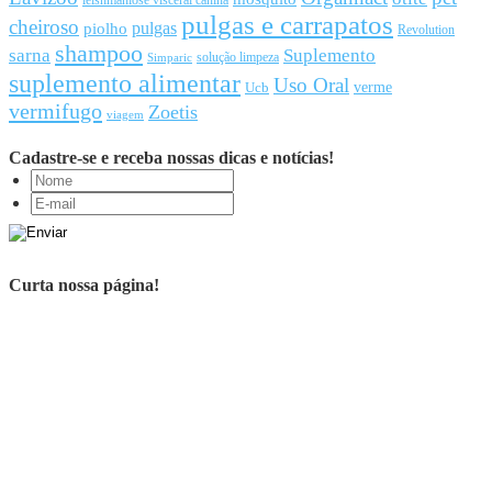
leishmaniose visceral canina
pulgas e carrapatos
cheiroso
pulgas
piolho
Revolution
shampoo
sarna
Suplemento
solução limpeza
Simparic
suplemento alimentar
Uso Oral
Ucb
verme
vermifugo
Zoetis
viagem
Cadastre-se e receba nossas dicas e notícias!
Curta nossa página!