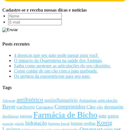
Cadastre-se e receba nossas dicas e notícias
Posts recentes
4 doenças que seu gato pode passar para você
O impacto da Quarentena na saúde dos Animais
Saiba como proteger as articulações do seu cãozinho
Como cuidar de um cão com a pata quebrada
Os perigos da esporotricose para seu gato
Tags
antibiótico
antiinflamatório
articulação
Antipulgas
Advocate
Bayer
Comprimidos
cachorro
Cães
dermatite
cão
Carrapatos
Farmácia de Bicho
gato
gatos
estresse
dirofilariose
Konig
hidratação
higiene orelhas
higiene bucal
gestação
giárdia
Lavizoo
Organnact
pet
otite
mosquito