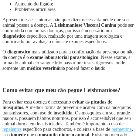
Aumento do fígado;
Problemas articulares.
Apresentar esses sintomas não quer dizer necessariamente que seu
animal possua a doença. A
Leishmaniose Visceral Canina
pode ser
confundida com outras doenças, por isso é necessário um
diagnóstico
específico, realizado por uma triagem sorológica e
confirmado por avaliação clínica e exames específicos.
O
diagnóstico
mais utilizado para a confirmação da presença ou não
da doença é o
exame laboratorial parasitológico
. Nesse exame, a
urina do animal e o sangue irão passar por testes rigorosos, onde
somente um
médico veterinário
poderá fazer o laudo.
Como evitar que meu cão pegue Leishmaniose?
Para evitar essa doença é necessário
evitar as picadas de
mosquitos
. A melhor forma de prevenir é acabar com os mosquitos
transmissores, com uso de
inseticida
. Os mosquitos em sua grande
maioria, possuem hábitos noturnos, por isso é aconselhável que seu
animal durma em locais telados. Também é importante o uso de
repelentes
específico para cachorros, e coleiras a base de
permetrina
,
isso
impede
que o
mosquito pique o animal
. Existe no mercado