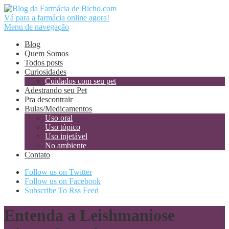
Vá para a farmácia online agora!
Menu de navegação
Blog
Quem Somos
Todos posts
Curiosidades
Cuidados com seu pet
Adestrando seu Pet
Pra descontrair
Bulas/Medicamentos
Uso oral
Uso tópico
Uso injetável
No ambiente
Contato
Follow us on Twitter
Follow us on Facebook
Subscribe To Rss Feed
Entenda a Leishmaniose