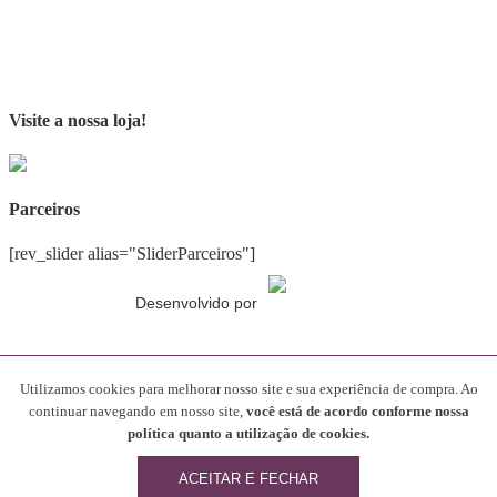
Visite a nossa loja!
Parceiros
[rev_slider alias="SliderParceiros"]
Desenvolvido por
Gostando do conteúdo?
Utilizamos cookies para melhorar nosso site e sua experiência de compra. Ao
continuar navegando em nosso site,
você está de acordo conforme nossa
Compartilhe nosso blog com seus amigos!
política quanto a utilização de cookies.
ACEITAR E FECHAR