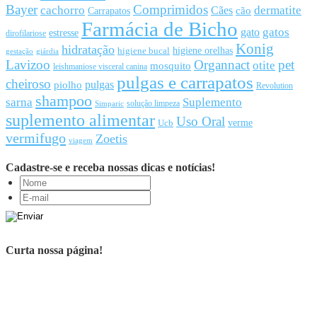
Bayer
Comprimidos
cachorro
Cães
dermatite
cão
Carrapatos
Farmácia de Bicho
gato
gatos
estresse
dirofilariose
Konig
hidratação
higiene orelhas
higiene bucal
gestação
giárdia
Lavizoo
Organnact
pet
otite
mosquito
leishmaniose visceral canina
pulgas e carrapatos
cheiroso
pulgas
piolho
Revolution
shampoo
sarna
Suplemento
solução limpeza
Simparic
suplemento alimentar
Uso Oral
Ucb
verme
vermifugo
Zoetis
viagem
Cadastre-se e receba nossas dicas e notícias!
Curta nossa página!