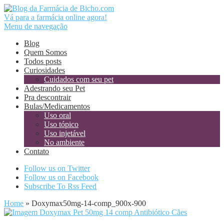
Vá para a farmácia online agora!
Menu de navegação
Blog
Quem Somos
Todos posts
Curiosidades
Cuidados com seu pet
Adestrando seu Pet
Pra descontrair
Bulas/Medicamentos
Uso oral
Uso tópico
Uso injetável
No ambiente
Contato
Follow us on Twitter
Follow us on Facebook
Subscribe To Rss Feed
Home
»
Doxymax50mg-14-comp_900x-900