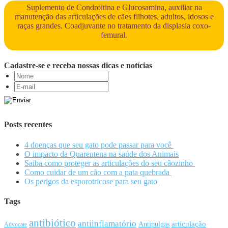
Suplemento de Condroitina e Glucosamina, auxiliar na
manutenção das articulações de cães filhotes, adultos, idosos e
raças grandes. Coadjuvante no tratamento da displasia coxo-
femural.
Cadastre-se e receba nossas dicas e notícias
Posts recentes
4 doenças que seu gato pode passar para você
O impacto da Quarentena na saúde dos Animais
Saiba como proteger as articulações do seu cãozinho
Como cuidar de um cão com a pata quebrada
Os perigos da esporotricose para seu gato
Tags
antibiótico
antiinflamatório
articulação
Antipulgas
Advocate