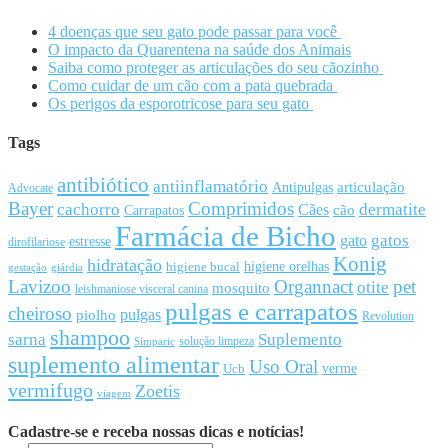
4 doenças que seu gato pode passar para você
O impacto da Quarentena na saúde dos Animais
Saiba como proteger as articulações do seu cãozinho
Como cuidar de um cão com a pata quebrada
Os perigos da esporotricose para seu gato
Tags
antibiótico
antiinflamatório
articulação
Antipulgas
Advocate
Bayer
Comprimidos
cachorro
Cães
dermatite
cão
Carrapatos
Farmácia de Bicho
gato
gatos
estresse
dirofilariose
Konig
hidratação
higiene orelhas
higiene bucal
gestação
giárdia
Lavizoo
Organnact
pet
otite
mosquito
leishmaniose visceral canina
pulgas e carrapatos
cheiroso
pulgas
piolho
Revolution
shampoo
sarna
Suplemento
solução limpeza
Simparic
suplemento alimentar
Uso Oral
Ucb
verme
vermifugo
Zoetis
viagem
Cadastre-se e receba nossas dicas e notícias!