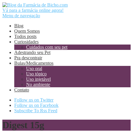
Vá para a farmácia online agora!
Menu de navegação
Blog
Quem Somos
Todos posts
Curiosidades
Cuidados com seu pet
Adestrando seu Pet
Pra descontrair
Bulas/Medicamentos
Uso oral
Uso tópico
Uso injetável
No ambiente
Contato
Follow us on Twitter
Follow us on Facebook
Subscribe To Rss Feed
Digest 15g