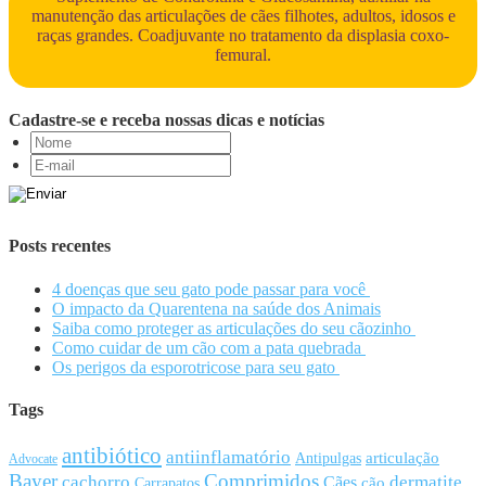
manutenção das articulações de cães filhotes, adultos, idosos e
raças grandes. Coadjuvante no tratamento da displasia coxo-
femural.
Cadastre-se e receba nossas dicas e notícias
Posts recentes
4 doenças que seu gato pode passar para você
O impacto da Quarentena na saúde dos Animais
Saiba como proteger as articulações do seu cãozinho
Como cuidar de um cão com a pata quebrada
Os perigos da esporotricose para seu gato
Tags
antibiótico
antiinflamatório
articulação
Antipulgas
Advocate
Bayer
Comprimidos
cachorro
Cães
dermatite
cão
Carrapatos