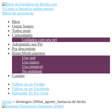
Vá para a farmácia online agora!
Menu de navegação
Blog
Quem Somos
Todos posts
Curiosidades
Cuidados com seu pet
Adestrando seu Pet
Pra descontrair
Bulas/Medicamentos
Uso oral
Uso tópico
Uso injetável
No ambiente
Contato
Follow us on Twitter
Follow us on Facebook
Subscribe To Rss Feed
Home
»
dermogen-200ml_agener_farmacia-de-bicho