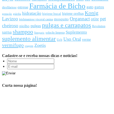
Farmácia de Bicho
gato
gatos
estresse
dirofilariose
Konig
hidratação
higiene orelhas
higiene bucal
gestação
giárdia
Lavizoo
Organnact
pet
otite
mosquito
leishmaniose visceral canina
pulgas e carrapatos
cheiroso
pulgas
piolho
Revolution
shampoo
sarna
Suplemento
solução limpeza
Simparic
suplemento alimentar
Uso Oral
Ucb
verme
vermifugo
Zoetis
viagem
Cadastre-se e receba nossas dicas e notícias!
Curta nossa página!