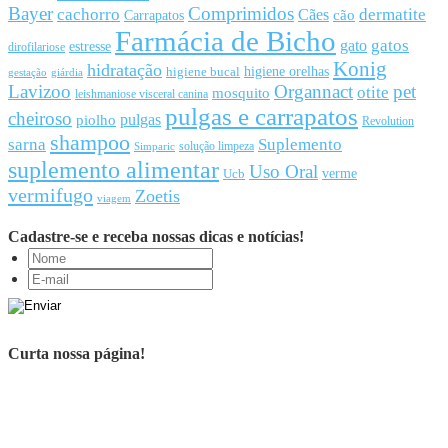
Bayer
Comprimidos
cachorro
Cães
dermatite
cão
Carrapatos
Farmácia de Bicho
gato
gatos
estresse
dirofilariose
Konig
hidratação
higiene orelhas
higiene bucal
gestação
giárdia
Lavizoo
Organnact
pet
otite
mosquito
leishmaniose visceral canina
pulgas e carrapatos
cheiroso
pulgas
piolho
Revolution
shampoo
sarna
Suplemento
solução limpeza
Simparic
suplemento alimentar
Uso Oral
Ucb
verme
vermifugo
Zoetis
viagem
Cadastre-se e receba nossas dicas e notícias!
Curta nossa página!