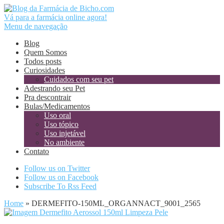
Vá para a farmácia online agora!
Menu de navegação
Blog
Quem Somos
Todos posts
Curiosidades
Cuidados com seu pet
Adestrando seu Pet
Pra descontrair
Bulas/Medicamentos
Uso oral
Uso tópico
Uso injetável
No ambiente
Contato
Follow us on Twitter
Follow us on Facebook
Subscribe To Rss Feed
Home
»
DERMEFITO-150ML_ORGANNACT_9001_2565