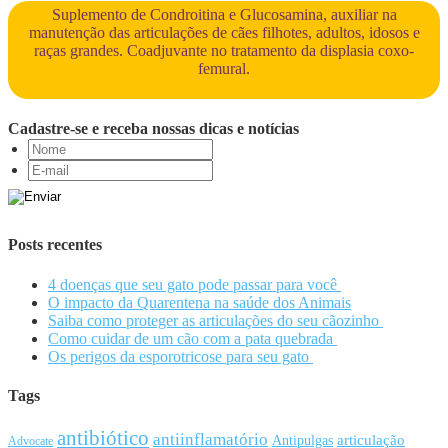
Suplemento de Condroitina e Glucosamina, auxiliar na
manutenção das articulações de cães filhotes, adultos, idosos e
raças grandes. Coadjuvante no tratamento da displasia coxo-
femural.
Cadastre-se e receba nossas dicas e notícias
Posts recentes
4 doenças que seu gato pode passar para você
O impacto da Quarentena na saúde dos Animais
Saiba como proteger as articulações do seu cãozinho
Como cuidar de um cão com a pata quebrada
Os perigos da esporotricose para seu gato
Tags
antibiótico
antiinflamatório
articulação
Antipulgas
Advocate