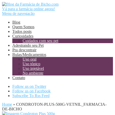
Vá para a farmácia online agora!
Menu de navegação
Blog
Quem Somos
Todos posts
Curiosidades
Cuidados com seu pet
Adestrando seu Pet
Pra descontrair
Bulas/Medicamentos
Uso oral
Uso tópico
Uso injetável
No ambiente
Contato
Follow us on Twitter
Follow us on Facebook
Subscribe To Rss Feed
Home
»
CONDROTON-PLUS-500G-VETNIL_FARMACIA-
DE-BICHO