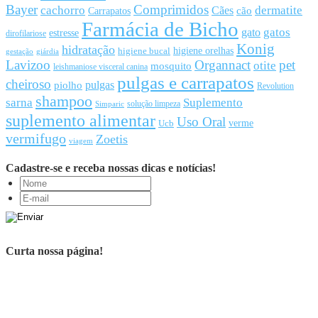
Bayer
Comprimidos
cachorro
Cães
dermatite
cão
Carrapatos
Farmácia de Bicho
gato
gatos
estresse
dirofilariose
Konig
hidratação
higiene orelhas
higiene bucal
gestação
giárdia
Lavizoo
Organnact
pet
otite
mosquito
leishmaniose visceral canina
pulgas e carrapatos
cheiroso
pulgas
piolho
Revolution
shampoo
sarna
Suplemento
solução limpeza
Simparic
suplemento alimentar
Uso Oral
Ucb
verme
vermifugo
Zoetis
viagem
Cadastre-se e receba nossas dicas e notícias!
Curta nossa página!