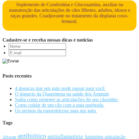
Suplemento de Condroitina e Glucosamina, auxiliar na
manutenção das articulações de cães filhotes, adultos, idosos e
raças grandes. Coadjuvante no tratamento da displasia coxo-
femural.
Cadastre-se e receba nossas dicas e notícias
Posts recentes
4 doenças que seu gato pode passar para você
O impacto da Quarentena na saúde dos Animais
Saiba como proteger as articulações do seu cãozinho
Como cuidar de um cão com a pata quebrada
Os perigos da esporotricose para seu gato
Tags
antibiótico
antiinflamatório
articulação
Antipulgas
Advocate