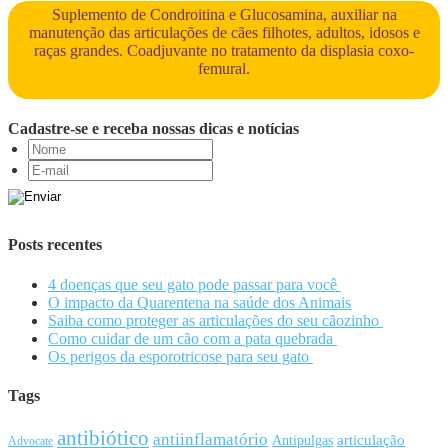
Suplemento de Condroitina e Glucosamina, auxiliar na
manutenção das articulações de cães filhotes, adultos, idosos e
raças grandes. Coadjuvante no tratamento da displasia coxo-
femural.
Cadastre-se e receba nossas dicas e notícias
Posts recentes
4 doenças que seu gato pode passar para você
O impacto da Quarentena na saúde dos Animais
Saiba como proteger as articulações do seu cãozinho
Como cuidar de um cão com a pata quebrada
Os perigos da esporotricose para seu gato
Tags
antibiótico
antiinflamatório
articulação
Antipulgas
Advocate