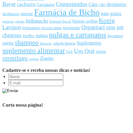
Bayer
Comprimidos
cachorro
Cães
dermatite
cão
Carrapatos
Farmácia de Bicho
gato
gatos
estresse
dirofilariose
Konig
hidratação
higiene orelhas
higiene bucal
gestação
giárdia
Lavizoo
Organnact
pet
otite
mosquito
leishmaniose visceral canina
pulgas e carrapatos
cheiroso
pulgas
piolho
Revolution
shampoo
sarna
Suplemento
solução limpeza
Simparic
suplemento alimentar
Uso Oral
Ucb
verme
vermifugo
Zoetis
viagem
Cadastre-se e receba nossas dicas e notícias!
Curta nossa página!