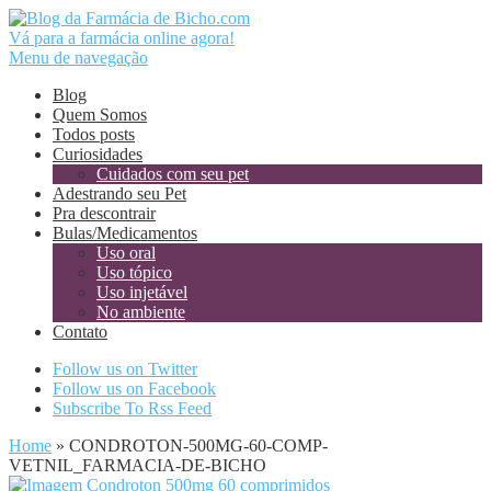
Vá para a farmácia online agora!
Menu de navegação
Blog
Quem Somos
Todos posts
Curiosidades
Cuidados com seu pet
Adestrando seu Pet
Pra descontrair
Bulas/Medicamentos
Uso oral
Uso tópico
Uso injetável
No ambiente
Contato
Follow us on Twitter
Follow us on Facebook
Subscribe To Rss Feed
Home
»
CONDROTON-500MG-60-COMP-
VETNIL_FARMACIA-DE-BICHO