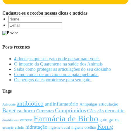
Cadastre-se e receba nossas dicas e notícias
Posts recentes
4 doenças que seu gato pode passar para você
O impacto da Quarentena na saúde dos Animais
Saiba como proteger as articulações do seu cãozinho
Como cuidar de um cão com a pata quebrada
Os perigos da esporotricose para seu gato
Tags
antibiótico
antiinflamatório
articulação
Antipulgas
Advocate
Bayer
Comprimidos
cachorro
Cães
dermatite
cão
Carrapatos
Farmácia de Bicho
gato
gatos
estresse
dirofilariose
Konig
hidratação
higiene orelhas
higiene bucal
gestação
giárdia