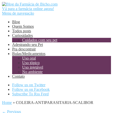
Vá para a farmácia online agora!
Menu de navegação
Blog
Quem Somos
Todos posts
Curiosidades
Cuidados com seu pet
Adestrando seu Pet
Pra descontrair
Bulas/Medicamentos
Uso oral
Uso tópico
Uso injetável
No ambiente
Contato
Follow us on Twitter
Follow us on Facebook
Subscribe To Rss Feed
Home
»
COLEIRA-ANTIPARASITARIA-SCALIBOR
← Previous