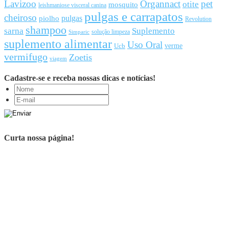
Lavizoo
Organnact
pet
otite
mosquito
leishmaniose visceral canina
pulgas e carrapatos
cheiroso
pulgas
piolho
Revolution
shampoo
sarna
Suplemento
solução limpeza
Simparic
suplemento alimentar
Uso Oral
Ucb
verme
vermifugo
Zoetis
viagem
Cadastre-se e receba nossas dicas e notícias!
Curta nossa página!