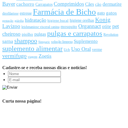
Bayer
Comprimidos
cachorro
Cães
dermatite
cão
Carrapatos
Farmácia de Bicho
gato
gatos
estresse
dirofilariose
Konig
hidratação
higiene orelhas
higiene bucal
gestação
giárdia
Lavizoo
Organnact
pet
otite
mosquito
leishmaniose visceral canina
pulgas e carrapatos
cheiroso
pulgas
piolho
Revolution
shampoo
sarna
Suplemento
solução limpeza
Simparic
suplemento alimentar
Uso Oral
Ucb
verme
vermifugo
Zoetis
viagem
Cadastre-se e receba nossas dicas e notícias!
Curta nossa página!