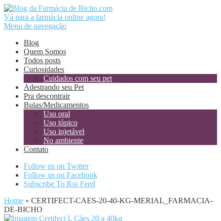
Vá para a farmácia online agora!
Menu de navegação
Blog
Quem Somos
Todos posts
Curiosidades
Cuidados com seu pet
Adestrando seu Pet
Pra descontrair
Bulas/Medicamentos
Uso oral
Uso tópico
Uso injetável
No ambiente
Contato
Follow us on Twitter
Follow us on Facebook
Subscribe To Rss Feed
Home
»
CERTIFECT-CAES-20-40-KG-MERIAL_FARMACIA-
DE-BICHO