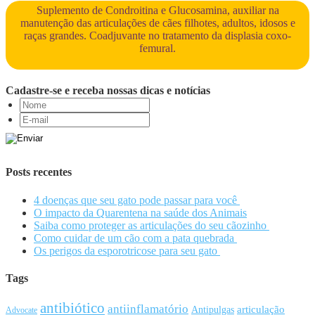
Suplemento de Condroitina e Glucosamina, auxiliar na
manutenção das articulações de cães filhotes, adultos, idosos e
raças grandes. Coadjuvante no tratamento da displasia coxo-
femural.
Cadastre-se e receba nossas dicas e notícias
Posts recentes
4 doenças que seu gato pode passar para você
O impacto da Quarentena na saúde dos Animais
Saiba como proteger as articulações do seu cãozinho
Como cuidar de um cão com a pata quebrada
Os perigos da esporotricose para seu gato
Tags
antibiótico
antiinflamatório
articulação
Antipulgas
Advocate