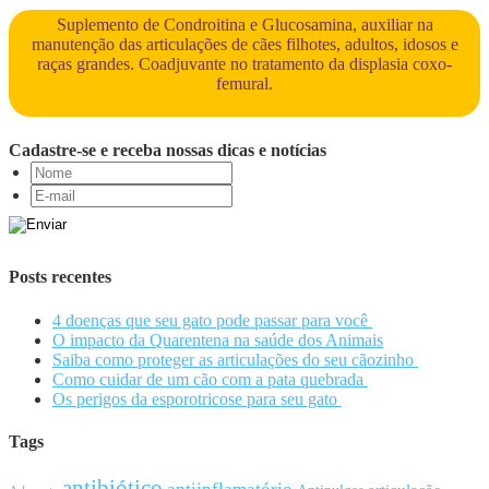
Suplemento de Condroitina e Glucosamina, auxiliar na
manutenção das articulações de cães filhotes, adultos, idosos e
raças grandes. Coadjuvante no tratamento da displasia coxo-
femural.
Cadastre-se e receba nossas dicas e notícias
Posts recentes
4 doenças que seu gato pode passar para você
O impacto da Quarentena na saúde dos Animais
Saiba como proteger as articulações do seu cãozinho
Como cuidar de um cão com a pata quebrada
Os perigos da esporotricose para seu gato
Tags
antibiótico