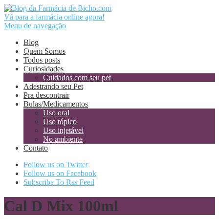
Vá para a farmácia online agora!
Menu de navegação
Blog
Quem Somos
Todos posts
Curiosidades
Cuidados com seu pet
Adestrando seu Pet
Pra descontrair
Bulas/Medicamentos
Uso oral
Uso tópico
Uso injetável
No ambiente
Contato
Follow us on Twitter
Follow us on Facebook
Subscribe To Rss Feed
Cal D Mix 100ml