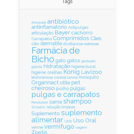
Tags
antibiótico
Advocate
antiinflamatório
Antipulgas
Bayer
cachorro
articulação
Comprimidos
Cães
Carrapatos
dermatite
cão
estresse
dirofilariose
Farmácia de
Bicho
gatos
gato
gestação
hidratação
higiene bucal
giárdia
Konig
Lavizoo
higiene orelhas
mosquito
leishmaniose visceral canina
Organnact
pet
otite
cheiroso
pulgas
piolho
pulgas e carrapatos
shampoo
sarna
Revolution
solução limpeza
Simparic
suplemento
Suplemento
alimentar
Uso Oral
Ucb
vermifugo
verme
viagem
Zoetis