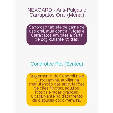
NEXGARD - Anti-Pulgas e
Carrapatos Oral (Merial)
Saboroso tablete de carne de
uso oral, atua contra Pulgas e
Carrapatos em cães a partir
de 2kg, durante 30 dias.
Condrotec Pet (Syntec)
Suplemento de Condroitina e
Glucosamina, auxiliar na
manutenção das articulações
de cães filhotes, adultos,
idosos e raças grandes.
Coadjuvante no tratamento
da displasia coxo-femural.