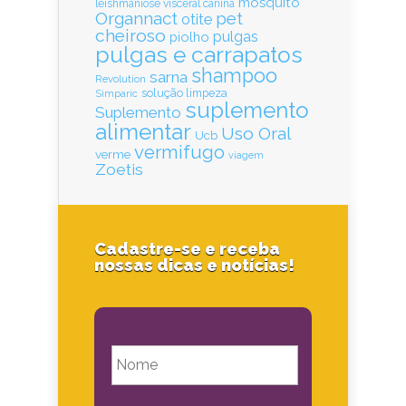
mosquito
leishmaniose visceral canina
Organnact
pet
otite
cheiroso
pulgas
piolho
pulgas e carrapatos
shampoo
sarna
Revolution
solução limpeza
Simparic
suplemento
Suplemento
alimentar
Uso Oral
Ucb
vermifugo
verme
viagem
Zoetis
Cadastre-se e receba
nossas dicas e notícias!