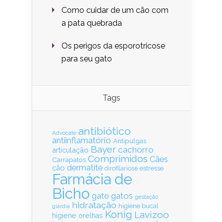
Como cuidar de um cão com
a pata quebrada
Os perigos da esporotricose
para seu gato
Tags
antibiótico
Advocate
antiinflamatório
Antipulgas
Bayer
cachorro
articulação
Comprimidos
Cães
Carrapatos
dermatite
cão
estresse
dirofilariose
Farmácia de
Bicho
gatos
gato
gestação
hidratação
higiene bucal
giárdia
Konig
Lavizoo
higiene orelhas