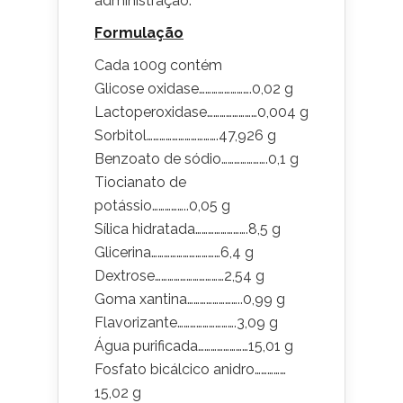
administração.
Formulação
Cada 100g contém
Glicose oxidase…………………….0,02 g
Lactoperoxidase……………………0,004 g
Sorbitol…………………………….47,926 g
Benzoato de sódio………………….0,1 g
Tiocianato de
potássio……………..0,05 g
Sílica hidratada…………………….8,5 g
Glicerina……………………………6,4 g
Dextrose……………………………2,54 g
Goma xantina……………………..0,99 g
Flavorizante……………………….3,09 g
Água purificada……………………15,01 g
Fosfato bicálcico anidro……………
15,02 g