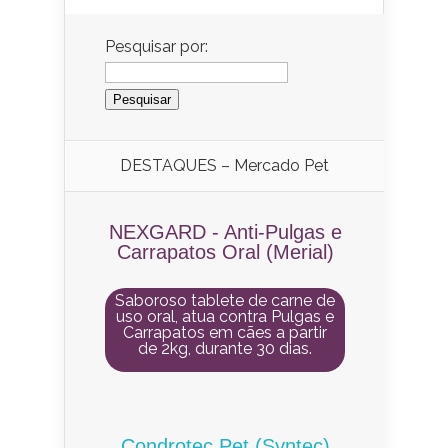
Pesquisar por:
DESTAQUES – Mercado Pet
NEXGARD - Anti-Pulgas e
Carrapatos Oral (Merial)
Saboroso tablete de carne de
uso oral, atua contra Pulgas e
Carrapatos em cães a partir
de 2kg, durante 30 dias.
Condrotec Pet (Syntec)