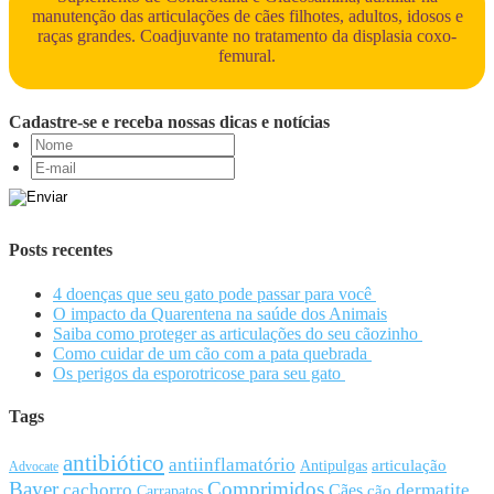
manutenção das articulações de cães filhotes, adultos, idosos e
raças grandes. Coadjuvante no tratamento da displasia coxo-
femural.
Cadastre-se e receba nossas dicas e notícias
Posts recentes
4 doenças que seu gato pode passar para você
O impacto da Quarentena na saúde dos Animais
Saiba como proteger as articulações do seu cãozinho
Como cuidar de um cão com a pata quebrada
Os perigos da esporotricose para seu gato
Tags
antibiótico
antiinflamatório
articulação
Antipulgas
Advocate
Bayer
Comprimidos
cachorro
Cães
dermatite
cão
Carrapatos