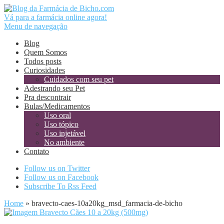
Vá para a farmácia online agora!
Menu de navegação
Blog
Quem Somos
Todos posts
Curiosidades
Cuidados com seu pet
Adestrando seu Pet
Pra descontrair
Bulas/Medicamentos
Uso oral
Uso tópico
Uso injetável
No ambiente
Contato
Follow us on Twitter
Follow us on Facebook
Subscribe To Rss Feed
Home
»
bravecto-caes-10a20kg_msd_farmacia-de-bicho