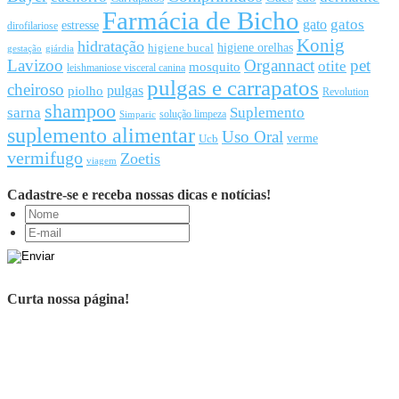
Farmácia de Bicho
gato
gatos
estresse
dirofilariose
Konig
hidratação
higiene orelhas
higiene bucal
gestação
giárdia
Lavizoo
Organnact
pet
otite
mosquito
leishmaniose visceral canina
pulgas e carrapatos
cheiroso
pulgas
piolho
Revolution
shampoo
sarna
Suplemento
solução limpeza
Simparic
suplemento alimentar
Uso Oral
Ucb
verme
vermifugo
Zoetis
viagem
Cadastre-se e receba nossas dicas e notícias!
Curta nossa página!