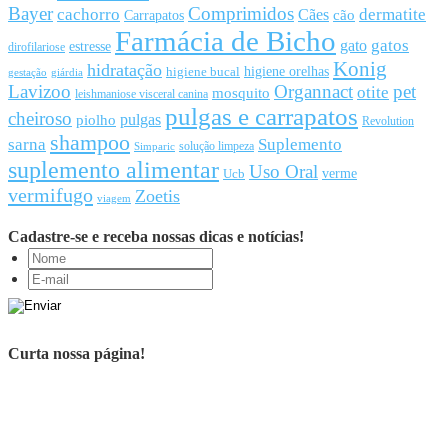
Bayer
Comprimidos
cachorro
Cães
dermatite
cão
Carrapatos
Farmácia de Bicho
gato
gatos
estresse
dirofilariose
Konig
hidratação
higiene orelhas
higiene bucal
gestação
giárdia
Lavizoo
Organnact
pet
otite
mosquito
leishmaniose visceral canina
pulgas e carrapatos
cheiroso
pulgas
piolho
Revolution
shampoo
sarna
Suplemento
solução limpeza
Simparic
suplemento alimentar
Uso Oral
Ucb
verme
vermifugo
Zoetis
viagem
Cadastre-se e receba nossas dicas e notícias!
Curta nossa página!