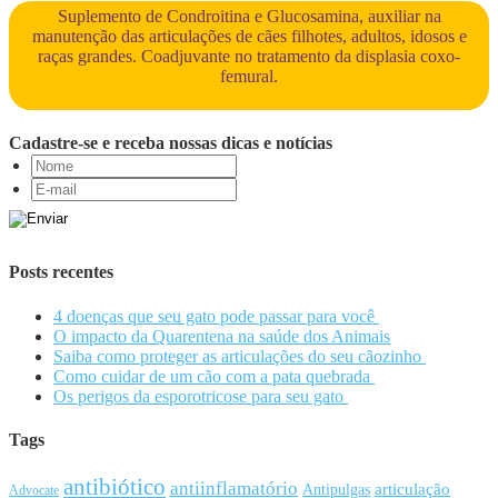
Suplemento de Condroitina e Glucosamina, auxiliar na
manutenção das articulações de cães filhotes, adultos, idosos e
raças grandes. Coadjuvante no tratamento da displasia coxo-
femural.
Cadastre-se e receba nossas dicas e notícias
Posts recentes
4 doenças que seu gato pode passar para você
O impacto da Quarentena na saúde dos Animais
Saiba como proteger as articulações do seu cãozinho
Como cuidar de um cão com a pata quebrada
Os perigos da esporotricose para seu gato
Tags
antibiótico
antiinflamatório
articulação
Antipulgas
Advocate