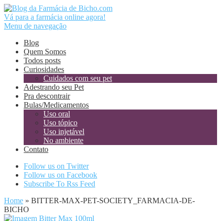
Vá para a farmácia online agora!
Menu de navegação
Blog
Quem Somos
Todos posts
Curiosidades
Cuidados com seu pet
Adestrando seu Pet
Pra descontrair
Bulas/Medicamentos
Uso oral
Uso tópico
Uso injetável
No ambiente
Contato
Follow us on Twitter
Follow us on Facebook
Subscribe To Rss Feed
Home
»
BITTER-MAX-PET-SOCIETY_FARMACIA-DE-
BICHO