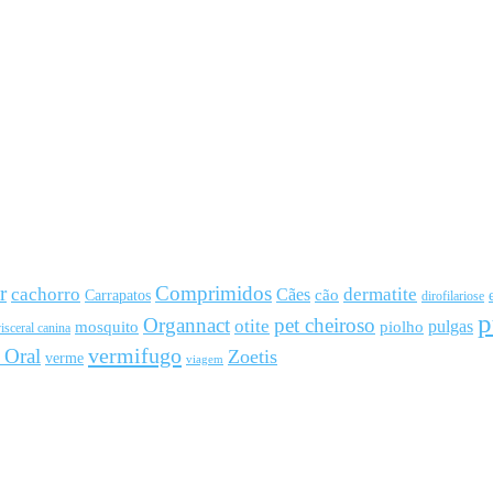
r
Comprimidos
cachorro
Cães
dermatite
cão
Carrapatos
dirofilariose
p
Organnact
pet cheiroso
otite
pulgas
mosquito
piolho
isceral canina
vermifugo
 Oral
Zoetis
verme
viagem