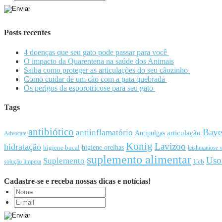
Posts recentes
4 doenças que seu gato pode passar para você
O impacto da Quarentena na saúde dos Animais
Saiba como proteger as articulações do seu cãozinho
Como cuidar de um cão com a pata quebrada
Os perigos da esporotricose para seu gato
Tags
antibiótico
Baye
antiinflamatório
articulação
Antipulgas
Advocate
Konig
Lavizoo
hidratação
higiene orelhas
higiene bucal
leishmaniose v
suplemento alimentar
Uso
Suplemento
Ucb
solução limpeza
Cadastre-se e receba nossas dicas e notícias!