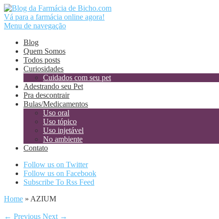
Vá para a farmácia online agora!
Menu de navegação
Blog
Quem Somos
Todos posts
Curiosidades
Cuidados com seu pet
Adestrando seu Pet
Pra descontrair
Bulas/Medicamentos
Uso oral
Uso tópico
Uso injetável
No ambiente
Contato
Follow us on Twitter
Follow us on Facebook
Subscribe To Rss Feed
Home
»
AZIUM
← Previous
Next →