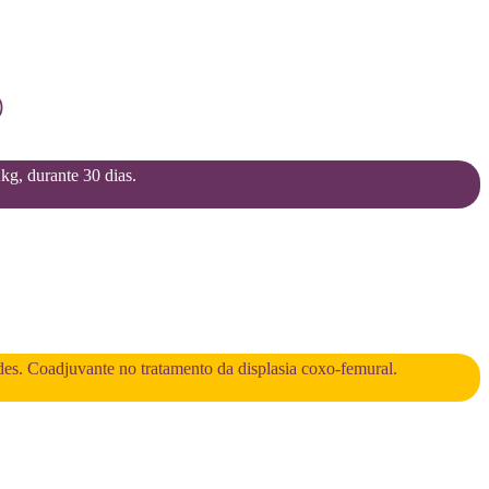
)
2kg, durante 30 dias.
des. Coadjuvante no tratamento da displasia coxo-femural.