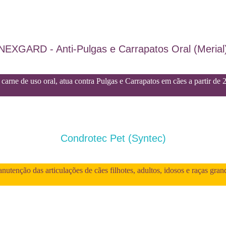
NEXGARD - Anti-Pulgas e Carrapatos Oral (Merial
carne de uso oral, atua contra Pulgas e Carrapatos em cães a partir de 
Condrotec Pet (Syntec)
utenção das articulações de cães filhotes, adultos, idosos e raças gran