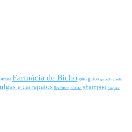
Farmácia de Bicho
gato
gatos
estresse
gestação
giárdia
ulgas e carrapatos
shampoo
sarna
Revolution
Simparic