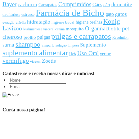
Bayer
Comprimidos
cachorro
Cães
dermatite
cão
Carrapatos
Farmácia de Bicho
gato
gatos
estresse
dirofilariose
Konig
hidratação
higiene orelhas
higiene bucal
gestação
giárdia
Lavizoo
Organnact
pet
otite
mosquito
leishmaniose visceral canina
pulgas e carrapatos
cheiroso
pulgas
piolho
Revolution
shampoo
sarna
Suplemento
solução limpeza
Simparic
suplemento alimentar
Uso Oral
Ucb
verme
vermifugo
Zoetis
viagem
Cadastre-se e receba nossas dicas e notícias!
Curta nossa página!