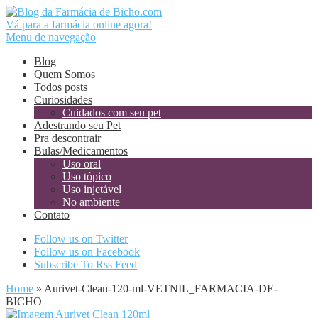
Vá para a farmácia online agora!
Menu de navegação
Blog
Quem Somos
Todos posts
Curiosidades
Cuidados com seu pet
Adestrando seu Pet
Pra descontrair
Bulas/Medicamentos
Uso oral
Uso tópico
Uso injetável
No ambiente
Contato
Follow us on Twitter
Follow us on Facebook
Subscribe To Rss Feed
Home
»
Aurivet-Clean-120-ml-VETNIL_FARMACIA-DE-
BICHO