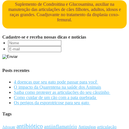
Suplemento de Condroitina e Glucosamina, auxiliar na
manutenção das articulações de cães filhotes, adultos, idosos e
raças grandes. Coadjuvante no tratamento da displasia coxo-
femural.
Cadastre-se e receba nossas dicas e notícias
Posts recentes
4 doenças que seu gato pode passar para você
O impacto da Quarentena na saúde dos Animais
Saiba como proteger as articulações do seu cãozinho
Como cuidar de um cão com a pata quebrada
Os perigos da esporotricose para seu gato
Tags
antibiótico
antiinflamatório
articulação
Antipulgas
Advocate