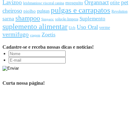
Lavizoo
Organnact
pet
otite
mosquito
leishmaniose visceral canina
pulgas e carrapatos
cheiroso
pulgas
piolho
Revolution
shampoo
sarna
Suplemento
solução limpeza
Simparic
suplemento alimentar
Uso Oral
Ucb
verme
vermifugo
Zoetis
viagem
Cadastre-se e receba nossas dicas e notícias!
Curta nossa página!