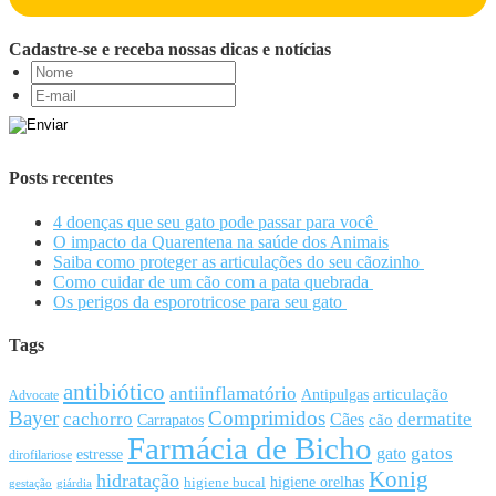
Cadastre-se e receba nossas dicas e notícias
Posts recentes
4 doenças que seu gato pode passar para você
O impacto da Quarentena na saúde dos Animais
Saiba como proteger as articulações do seu cãozinho
Como cuidar de um cão com a pata quebrada
Os perigos da esporotricose para seu gato
Tags
antibiótico
antiinflamatório
articulação
Antipulgas
Advocate
Bayer
Comprimidos
cachorro
Cães
dermatite
cão
Carrapatos
Farmácia de Bicho
gato
gatos
estresse
dirofilariose
Konig
hidratação
higiene orelhas
higiene bucal
gestação
giárdia