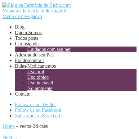
Vá para a farmácia online agora!
Menu de navegação
Blog
Quem Somos
Todos posts
Curiosidades
Cuidados com seu pet
Adestrando seu Pet
Pra descontrair
Bulas/Medicamentos
Uso oral
Uso tópico
Uso injetável
No ambiente
Contato
Follow us on Twitter
Follow us on Facebook
Subscribe To Rss Feed
Home
»
vectra-3d-caes
Next →