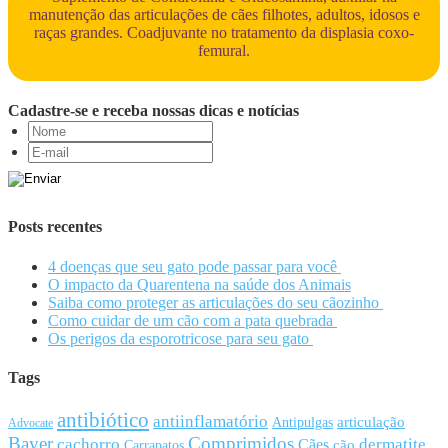
manutenção das articulações de cães filhotes, adultos, idosos e
raças grandes. Coadjuvante no tratamento da displasia coxo-
femural.
Cadastre-se e receba nossas dicas e notícias
Posts recentes
4 doenças que seu gato pode passar para você
O impacto da Quarentena na saúde dos Animais
Saiba como proteger as articulações do seu cãozinho
Como cuidar de um cão com a pata quebrada
Os perigos da esporotricose para seu gato
Tags
antibiótico
antiinflamatório
articulação
Antipulgas
Advocate
Bayer
Comprimidos
cachorro
Cães
dermatite
cão
Carrapatos