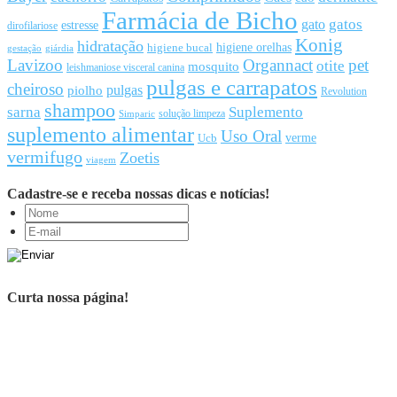
Farmácia de Bicho
gato
gatos
estresse
dirofilariose
Konig
hidratação
higiene orelhas
higiene bucal
gestação
giárdia
Lavizoo
Organnact
pet
otite
mosquito
leishmaniose visceral canina
pulgas e carrapatos
cheiroso
pulgas
piolho
Revolution
shampoo
sarna
Suplemento
solução limpeza
Simparic
suplemento alimentar
Uso Oral
Ucb
verme
vermifugo
Zoetis
viagem
Cadastre-se e receba nossas dicas e notícias!
Curta nossa página!