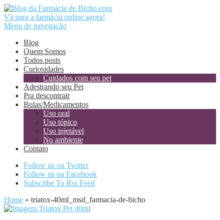
Vá para a farmácia online agora!
Menu de navegação
Blog
Quem Somos
Todos posts
Curiosidades
Cuidados com seu pet
Adestrando seu Pet
Pra descontrair
Bulas/Medicamentos
Uso oral
Uso tópico
Uso injetável
No ambiente
Contato
Follow us on Twitter
Follow us on Facebook
Subscribe To Rss Feed
Home
»
triatox-40ml_msd_farmacia-de-bicho