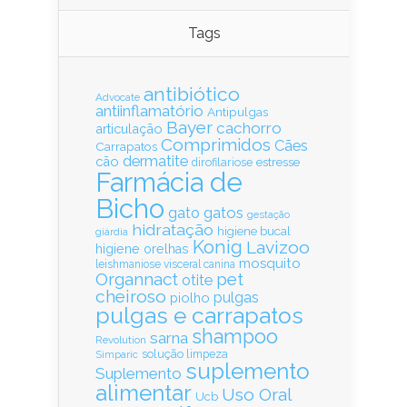
Tags
antibiótico
Advocate
antiinflamatório
Antipulgas
Bayer
cachorro
articulação
Comprimidos
Cães
Carrapatos
dermatite
cão
estresse
dirofilariose
Farmácia de
Bicho
gatos
gato
gestação
hidratação
higiene bucal
giárdia
Konig
Lavizoo
higiene orelhas
mosquito
leishmaniose visceral canina
Organnact
pet
otite
cheiroso
pulgas
piolho
pulgas e carrapatos
shampoo
sarna
Revolution
solução limpeza
Simparic
suplemento
Suplemento
alimentar
Uso Oral
Ucb