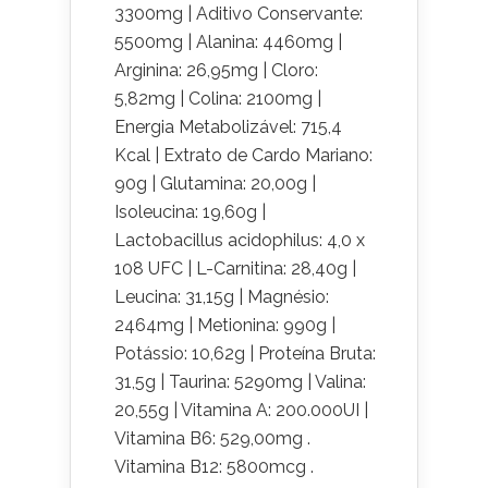
3300mg | Aditivo Conservante:
5500mg | Alanina: 4460mg |
Arginina: 26,95mg | Cloro:
5,82mg | Colina: 2100mg |
Energia Metabolizável: 715,4
Kcal | Extrato de Cardo Mariano:
90g | Glutamina: 20,00g |
Isoleucina: 19,60g |
Lactobacillus acidophilus: 4,0 x
108 UFC | L-Carnitina: 28,40g |
Leucina: 31,15g | Magnésio:
2464mg | Metionina: 990g |
Potássio: 10,62g | Proteína Bruta:
31,5g | Taurina: 5290mg | Valina:
20,55g | Vitamina A: 200.000UI |
Vitamina B6: 529,00mg .
Vitamina B12: 5800mcg .