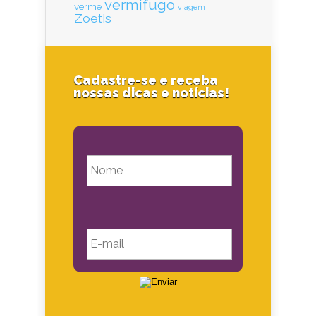
vermifugo
verme
viagem
Zoetis
Cadastre-se e receba
nossas dicas e notícias!