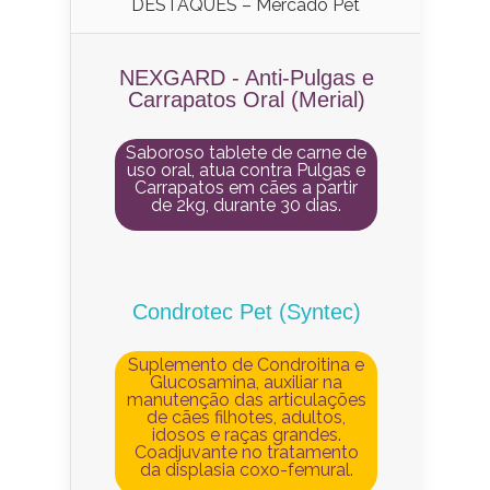
DESTAQUES – Mercado Pet
NEXGARD - Anti-Pulgas e
Carrapatos Oral (Merial)
Saboroso tablete de carne de
uso oral, atua contra Pulgas e
Carrapatos em cães a partir
de 2kg, durante 30 dias.
Condrotec Pet (Syntec)
Suplemento de Condroitina e
Glucosamina, auxiliar na
manutenção das articulações
de cães filhotes, adultos,
idosos e raças grandes.
Coadjuvante no tratamento
da displasia coxo-femural.