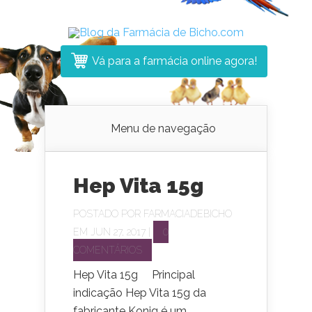
Vá para a farmácia online agora!
Menu de navegação
Hep Vita 15g
POSTADO POR
FARMACIADEBICHO
EM JUN 27, 2017 |
0
COMENTÁRIOS
Hep Vita 15g Principal
indicação Hep Vita 15g da
fabricante Konig é um