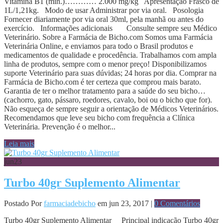
Vitamina B1 (mín.)………… 2.000 mg/kg Apresentação Frasco de
1L/1,21kg. Modo de usar Administrar por via oral. Posologia
Fornecer diariamente por via oral 30ml, pela manhã ou antes do
exercício. Informações adicionais Consulte sempre seu Médico
Veterinário. Sobre a Farmácia de Bicho.com Somos uma Farmácia
Veterinária Online, e enviamos para todo o Brasil produtos e
medicamentos de qualidade e procedência. Trabalhamos com ampla
linha de produtos, sempre com o menor preço! Disponibilizamos
suporte Veterinário para suas dúvidas; 24 horas por dia. Comprar na
Farmácia de Bicho.com é ter certeza que comprou mais barato.
Garantia de ter o melhor tratamento para a saúde do seu bicho…
(cachorro, gato, pássaro, roedores, cavalo, boi ou o bicho que for).
Não esqueça de sempre seguir a orientação de Médicos Veterinários.
Recomendamos que leve seu bicho com frequência a Clínica
Veterinária. Prevenção é o melhor...
Leia mais
jun
23
Turbo 40gr Suplemento Alimentar
Postado Por
farmaciadebicho
em jun 23, 2017 |
0 Comentários
Turbo 40gr Suplemento Alimentar Principal indicação Turbo 40gr