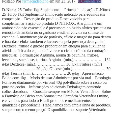
Postado Por
farmaciadebicho
em jun 23, 2017 |
0 Comentários
D-Nitrox 25 Turbo 1kg Suplemento Principal indicação D-Nitrox
25 Turbo 1kg Suplemento aminoácido indicado para equinos em
competição. Descrição do produto Desenvolvido para
complementar a ação do produto D-NITROX. A arginina é um
aminoácido não essencial e é precursora do óxido nítrico que atua na
remoção da amônia no organismo e está envolvida na síntese de
creatina. A movimentação de potássio, cálcio e magnésio para dentro
e fora das células também é favorecida pela presença de arginina.
Dextrose, frutose e glicose proporcionam energia para auxiliar na
atividade física do equino e favorece o ciclo aeróbico da contração
muscular. Formulação Arginina, aroma de baunilha, frutose,
leveduras, sucralose, taurina. Arginina (mín.)………………….. 152
g/kg Dextrose (mín.)………………….. 30 g/kg Frutose (mín.)
……………………. 20 g/kg Glicose (mín.)……………………. 50
g/kg Taurina (mín.)……………………. 26 g/kg Apresentação
Balde com 1kg. Modo de usar Administrar por via oral. Posologia
Fornecer diariamente por via oral 40g polvilhado sobre a ração ou
puro no cocho. Informações adicionais Embalagem contendo
colher dosadora. Consulte sempre seu Médico Veterinário. Sobre
a Farmácia de Bicho.com Somos uma Farmácia Veterinária Online,
e enviamos para todo o Brasil produtos e medicamentos de
qualidade e procedência. Trabalhamos com ampla linha de produtos,
sempre com o menor preço! Disponibilizamos suporte Veterinário