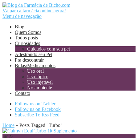
Vá para a farmácia online agora!
Menu de navegação
Blog
Quem Somos
Todos posts
Curiosidades
Cuidados com seu pet
Adestrando seu Pet
Pra descontrair
Bulas/Medicamentos
Uso oral
Uso tópico
Uso injetável
No ambiente
Contato
Follow us on Twitter
Follow us on Facebook
Subscribe To Rss Feed
Home
»
Posts Tagged
"
Turbo"
jun
23