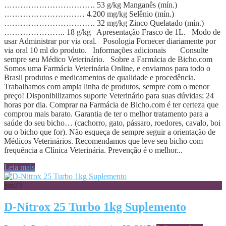
……………………………. 53 g/kg Manganês (mín.)
………………………… 4.200 mg/kg Selênio (mín.)
……………………………. 32 mg/kg Zinco Quelatado (mín.)
………………….. 18 g/kg Apresentação Frasco de 1L. Modo de
usar Administrar por via oral. Posologia Fornecer diariamente por
via oral 10 ml do produto. Informações adicionais Consulte
sempre seu Médico Veterinário. Sobre a Farmácia de Bicho.com
Somos uma Farmácia Veterinária Online, e enviamos para todo o
Brasil produtos e medicamentos de qualidade e procedência.
Trabalhamos com ampla linha de produtos, sempre com o menor
preço! Disponibilizamos suporte Veterinário para suas dúvidas; 24
horas por dia. Comprar na Farmácia de Bicho.com é ter certeza que
comprou mais barato. Garantia de ter o melhor tratamento para a
saúde do seu bicho… (cachorro, gato, pássaro, roedores, cavalo, boi
ou o bicho que for). Não esqueça de sempre seguir a orientação de
Médicos Veterinários. Recomendamos que leve seu bicho com
frequência a Clínica Veterinária. Prevenção é o melhor...
Leia mais
jun
23
D-Nitrox 25 Turbo 1kg Suplemento