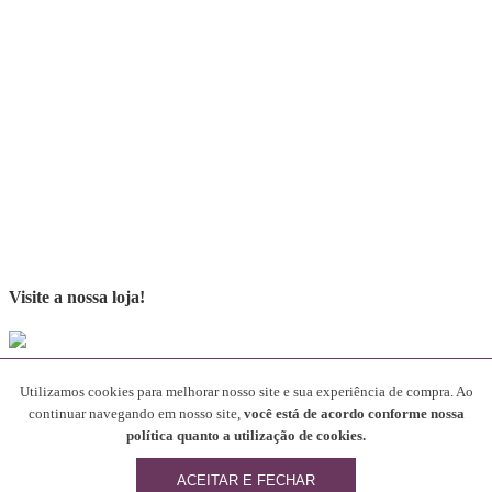
Visite a nossa loja!
Parceiros
Utilizamos cookies para melhorar nosso site e sua experiência de compra. Ao
continuar navegando em nosso site,
você está de acordo conforme nossa
[rev_slider alias="SliderParceiros"]
política quanto a utilização de cookies.
Desenvolvido por
ACEITAR E FECHAR