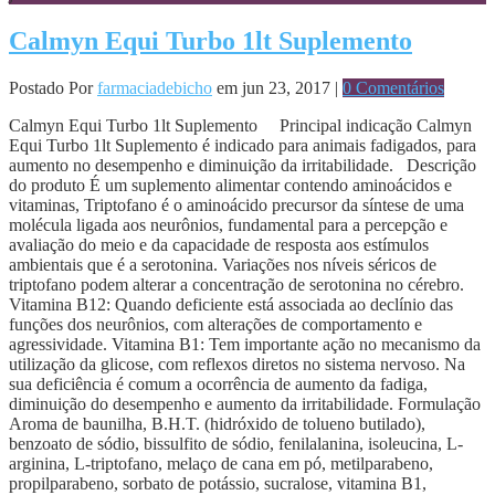
Calmyn Equi Turbo 1lt Suplemento
Postado Por
farmaciadebicho
em jun 23, 2017 |
0 Comentários
Calmyn Equi Turbo 1lt Suplemento Principal indicação Calmyn
Equi Turbo 1lt Suplemento é indicado para animais fadigados, para
aumento no desempenho e diminuição da irritabilidade. Descrição
do produto É um suplemento alimentar contendo aminoácidos e
vitaminas, Triptofano é o aminoácido precursor da síntese de uma
molécula ligada aos neurônios, fundamental para a percepção e
avaliação do meio e da capacidade de resposta aos estímulos
ambientais que é a serotonina. Variações nos níveis séricos de
triptofano podem alterar a concentração de serotonina no cérebro.
Vitamina B12: Quando deficiente está associada ao declínio das
funções dos neurônios, com alterações de comportamento e
agressividade. Vitamina B1: Tem importante ação no mecanismo da
utilização da glicose, com reflexos diretos no sistema nervoso. Na
sua deficiência é comum a ocorrência de aumento da fadiga,
diminuição do desempenho e aumento da irritabilidade. Formulação
Aroma de baunilha, B.H.T. (hidróxido de tolueno butilado),
benzoato de sódio, bissulfito de sódio, fenilalanina, isoleucina, L-
arginina, L-triptofano, melaço de cana em pó, metilparabeno,
propilparabeno, sorbato de potássio, sucralose, vitamina B1,