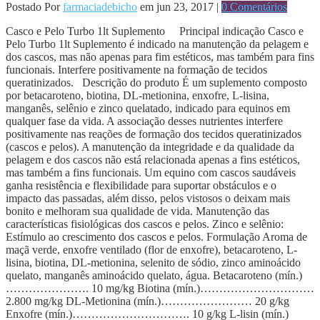
Postado Por
farmaciadebicho
em jun 23, 2017 |
0 Comentários
Casco e Pelo Turbo 1lt Suplemento Principal indicação Casco e
Pelo Turbo 1lt Suplemento é indicado na manutenção da pelagem e
dos cascos, mas não apenas para fim estéticos, mas também para fins
funcionais. Interfere positivamente na formação de tecidos
queratinizados. Descrição do produto É um suplemento composto
por betacaroteno, biotina, DL-metionina, enxofre, L-lisina,
manganês, selênio e zinco quelatado, indicado para equinos em
qualquer fase da vida. A associação desses nutrientes interfere
positivamente nas reações de formação dos tecidos queratinizados
(cascos e pelos). A manutenção da integridade e da qualidade da
pelagem e dos cascos não está relacionada apenas a fins estéticos,
mas também a fins funcionais. Um equino com cascos saudáveis
ganha resistência e flexibilidade para suportar obstáculos e o
impacto das passadas, além disso, pelos vistosos o deixam mais
bonito e melhoram sua qualidade de vida. Manutenção das
características fisiológicas dos cascos e pelos. Zinco e selênio:
Estímulo ao crescimento dos cascos e pelos. Formulação Aroma de
maçã verde, enxofre ventilado (flor de enxofre), betacaroteno, L-
lisina, biotina, DL-metionina, selenito de sódio, zinco aminoácido
quelato, manganês aminoácido quelato, água. Betacaroteno (mín.)
…………………. 10 mg/kg Biotina (mín.)…………………………
2.800 mg/kg DL-Metionina (mín.)…………………… 20 g/kg
Enxofre (mín.)…………………………. 10 g/kg L-lisin (mín.)