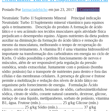
Postado Por
farmaciadebicho
em jun 23, 2017 |
0 Comentários
Neutralatic Turbo 1l Suplemento Mineral Principal indicação
Neutralatic Turbo 1l Suplemento mineral vitamínico para equinos
após o treinamento. Descrição do produto A formação de ácido
lático e o seu acúmulo nos tecidos musculares após atividade física
prejudicam o desempenho equino. Alguns nutrientes da dieta podem
auxiliar na diminuição da formação do ácido lático e remoção do
mesmo da musculatura, melhorando o tempo de recuperação do
equino em treinamento. A vitamina B1 é uma vitamina hidrossolúvel
importante na transformação dos carboidratos em energia no ciclo de
Krebs. O sódio possibilita o perfeito funcionamento de nervos e
músculos, além de ser responsável pela regulação da pressão
osmótica, sendo extracelular. Juntamente com o potássio (bomba
sódio: potássio) faz o transporte de nutrientes para dentro e fora das
células e das membranas celulares. A presença de glicose e frutose
permite a mobilização e redução dos níveis de ácido lático no
organismo pelo fornecimento de energia. Formulação Ácido
cítrico, aroma de caramelo, benzoato de sódio, carboximetilcelulose
sódica, citrato de sódio, corante natural caramelo, dextrose, glicose,
melaço de cana líquido, metilparabeno, sorbato de potássio, vitamina
B1, água. Frutose (mín.)…………….. 25 g/kg Glicose (mín.)
…………….. 25 g/kg Sódio (mín.)……………….. 37 g/kg