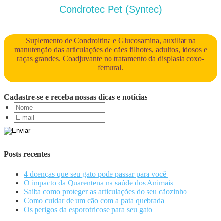
Condrotec Pet (Syntec)
Suplemento de Condroitina e Glucosamina, auxiliar na
manutenção das articulações de cães filhotes, adultos, idosos e
raças grandes. Coadjuvante no tratamento da displasia coxo-
femural.
Cadastre-se e receba nossas dicas e notícias
Posts recentes
4 doenças que seu gato pode passar para você
O impacto da Quarentena na saúde dos Animais
Saiba como proteger as articulações do seu cãozinho
Como cuidar de um cão com a pata quebrada
Os perigos da esporotricose para seu gato