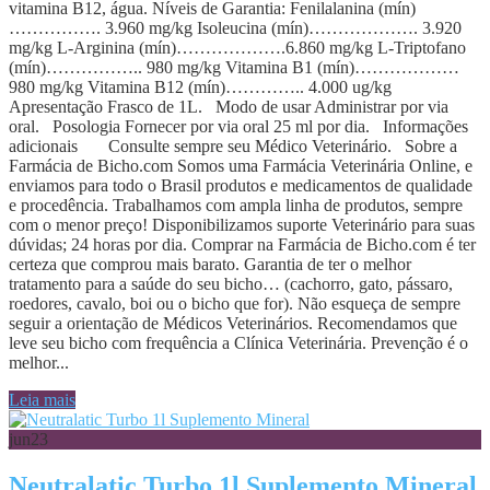
vitamina B12, água. Níveis de Garantia: Fenilalanina (mín)
……………. 3.960 mg/kg Isoleucina (mín)………………. 3.920
mg/kg L-Arginina (mín)……………….6.860 mg/kg L-Triptofano
(mín)…………….. 980 mg/kg Vitamina B1 (mín)………………
980 mg/kg Vitamina B12 (mín)………….. 4.000 ug/kg
Apresentação Frasco de 1L. Modo de usar Administrar por via
oral. Posologia Fornecer por via oral 25 ml por dia. Informações
adicionais Consulte sempre seu Médico Veterinário. Sobre a
Farmácia de Bicho.com Somos uma Farmácia Veterinária Online, e
enviamos para todo o Brasil produtos e medicamentos de qualidade
e procedência. Trabalhamos com ampla linha de produtos, sempre
com o menor preço! Disponibilizamos suporte Veterinário para suas
dúvidas; 24 horas por dia. Comprar na Farmácia de Bicho.com é ter
certeza que comprou mais barato. Garantia de ter o melhor
tratamento para a saúde do seu bicho… (cachorro, gato, pássaro,
roedores, cavalo, boi ou o bicho que for). Não esqueça de sempre
seguir a orientação de Médicos Veterinários. Recomendamos que
leve seu bicho com frequência a Clínica Veterinária. Prevenção é o
melhor...
Leia mais
jun
23
Neutralatic Turbo 1l Suplemento Mineral