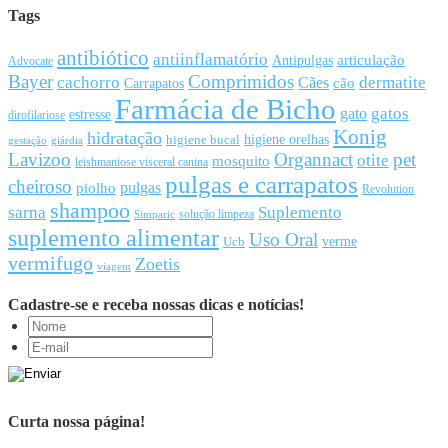
Tags
antibiótico
antiinflamatório
articulação
Antipulgas
Advocate
Bayer
Comprimidos
cachorro
Cães
dermatite
cão
Carrapatos
Farmácia de Bicho
gato
gatos
estresse
dirofilariose
Konig
hidratação
higiene orelhas
higiene bucal
gestação
giárdia
Lavizoo
Organnact
pet
otite
mosquito
leishmaniose visceral canina
pulgas e carrapatos
cheiroso
pulgas
piolho
Revolution
shampoo
sarna
Suplemento
solução limpeza
Simparic
suplemento alimentar
Uso Oral
Ucb
verme
vermifugo
Zoetis
viagem
Cadastre-se e receba nossas dicas e notícias!
Curta nossa página!