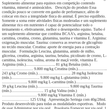
Suplemento alimentar para equinos em competição contendo
vitamina, mineral e aminoácidos. Descrição do produto Essa
condição pouco se converte em ganho de performance, além de
colocar em risco a integridade física do animal. É preciso equilíbrio.
Somente a soma entre atividades físicas moderadas e um suplemento
alimentar rico em nutrientes é capaz de potencializar todo o
treinamento e, efetivamente, melhor o desempenho equino. Turbo é
um suplemento alimentar que combina BCAA’s, arginina, betaína,
carnitina, creatina, cromo, glutamina, taurina e vitamina E. Arginina:
oxigenação muscular. Taurina: conserva as reservas de glicogênio
no tecido muscular. Creatina: aporte de energia para a contração
muscular. Formulação Leucina, glutamina, amido de milho,
glicerina, creatina, arginina, taurina, betaína, picolinato de cromo, L-
carnitina, isoleucina, valina, aroma de maçã verde, vitamina E.
Arginina (mín.)………………….. 81 g/kg Betaína (mín.)
…………………… 9.800 mg/kg Creatina (mín.)…………………..
243 g/kg Cromo (mín.)…………………….. 28 mg/kg Isoleucina
(mín.)…………………. 9.800 mg/kg L-glutamina (mín.)
……………….. 9.800 mg/kg L-carnitina (mín.)…………………
39 g/kg Leucina (mín.)……………………. 9.800 mg/kg Taurina
(mín.)……………………. 15 g/kg Valina (mín.)
……………………… 9.800 mg/kg Vitamina E (mín.)
………………… 125 Ul/kg Apresentação Seringa com 40g/28ml.
Produto desenvolvido para todas as modalidades esportivas. Modo
de usar Administrar por via oral. Posologia Fornecer por via oral. 1