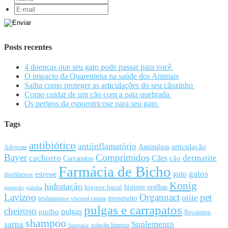
Posts recentes
4 doenças que seu gato pode passar para você
O impacto da Quarentena na saúde dos Animais
Saiba como proteger as articulações do seu cãozinho
Como cuidar de um cão com a pata quebrada
Os perigos da esporotricose para seu gato
Tags
antibiótico
antiinflamatório
articulação
Antipulgas
Advocate
Bayer
Comprimidos
cachorro
Cães
dermatite
cão
Carrapatos
Farmácia de Bicho
gato
gatos
estresse
dirofilariose
Konig
hidratação
higiene orelhas
higiene bucal
gestação
giárdia
Lavizoo
Organnact
pet
otite
mosquito
leishmaniose visceral canina
pulgas e carrapatos
cheiroso
pulgas
piolho
Revolution
shampoo
sarna
Suplemento
solução limpeza
Simparic