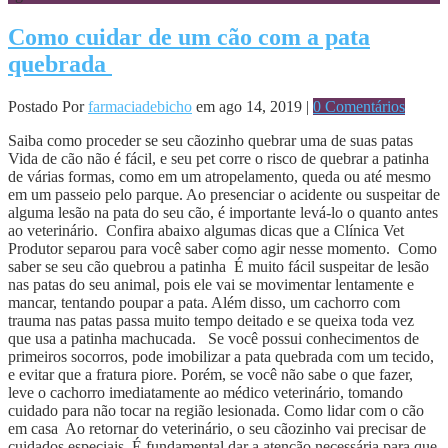
Como cuidar de um cão com a pata
quebrada
Postado Por
farmaciadebicho
em ago 14, 2019 |
0 Comentários
Saiba como proceder se seu cãozinho quebrar uma de suas patas
Vida de cão não é fácil, e seu pet corre o risco de quebrar a patinha
de várias formas, como em um atropelamento, queda ou até mesmo
em um passeio pelo parque. Ao presenciar o acidente ou suspeitar de
alguma lesão na pata do seu cão, é importante levá-lo o quanto antes
ao veterinário. Confira abaixo algumas dicas que a Clínica Vet
Produtor separou para você saber como agir nesse momento. Como
saber se seu cão quebrou a patinha É muito fácil suspeitar de lesão
nas patas do seu animal, pois ele vai se movimentar lentamente e
mancar, tentando poupar a pata. Além disso, um cachorro com
trauma nas patas passa muito tempo deitado e se queixa toda vez
que usa a patinha machucada. Se você possui conhecimentos de
primeiros socorros, pode imobilizar a pata quebrada com um tecido,
e evitar que a fratura piore. Porém, se você não sabe o que fazer,
leve o cachorro imediatamente ao médico veterinário, tomando
cuidado para não tocar na região lesionada. Como lidar com o cão
em casa Ao retornar do veterinário, o seu cãozinho vai precisar de
cuidados especiais. É fundamental dar a atenção necessária para que