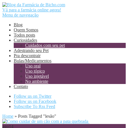
Vá para a farmácia online agora!
Menu de navegação
Blog
Quem Somos
Todos posts
Curiosidades
Cuidados com seu pet
Adestrando seu Pet
Pra descontrair
Bulas/Medicamentos
Uso oral
Uso tópico
Uso injetável
No ambiente
Contato
Follow us on Twitter
Follow us on Facebook
Subscribe To Rss Feed
Home
»
Posts Tagged
"
lesão"
ago
14