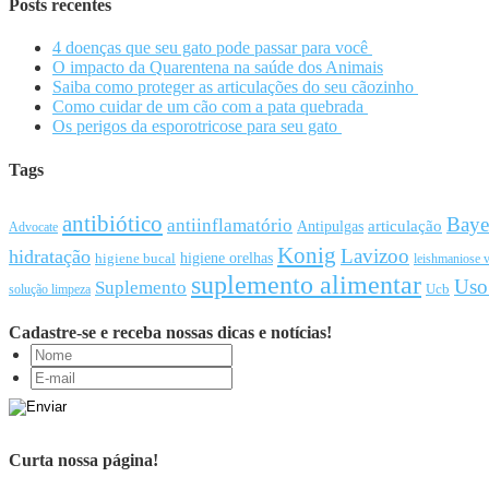
Posts recentes
4 doenças que seu gato pode passar para você
O impacto da Quarentena na saúde dos Animais
Saiba como proteger as articulações do seu cãozinho
Como cuidar de um cão com a pata quebrada
Os perigos da esporotricose para seu gato
Tags
antibiótico
Baye
antiinflamatório
articulação
Antipulgas
Advocate
Konig
Lavizoo
hidratação
higiene orelhas
higiene bucal
leishmaniose v
suplemento alimentar
Uso
Suplemento
Ucb
solução limpeza
Cadastre-se e receba nossas dicas e notícias!
Curta nossa página!