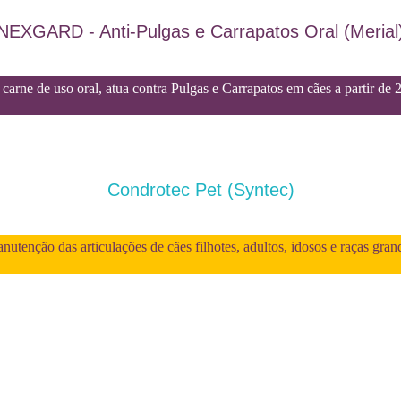
NEXGARD - Anti-Pulgas e Carrapatos Oral (Merial
carne de uso oral, atua contra Pulgas e Carrapatos em cães a partir de 
Condrotec Pet (Syntec)
utenção das articulações de cães filhotes, adultos, idosos e raças gran