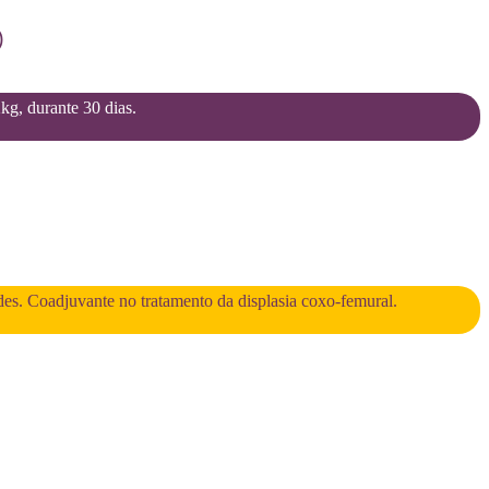
)
2kg, durante 30 dias.
des. Coadjuvante no tratamento da displasia coxo-femural.