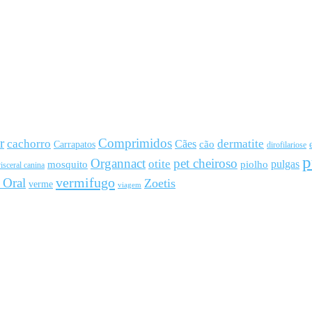
r
Comprimidos
cachorro
Cães
dermatite
cão
Carrapatos
dirofilariose
p
Organnact
pet cheiroso
otite
pulgas
mosquito
piolho
isceral canina
vermifugo
 Oral
Zoetis
verme
viagem