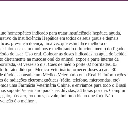
to homeopático indicado para tratar insuficiência hepática aguda,
rativo da insuficiência Hepática em todos os seus graus e demais
páticas, previne a doença, uma vez que estimula e melhora o
e os sintomas sejam mínimos e melhorando o funcionamento do fígado
odo de usar Uso oral. Colocar as doses indicadas na água de bebida
uto diretamente na mucosa oral do animal, expor a parte interna da
orrifada, 03 vezes ao dia. Cães de médio porte 02 borrifadas, 03
ão for atendido por Médico Veterinário fornecer doses a cada 30
de dúvidas consulte um Médico Veterinário ou a Real H. Informações
e radiações eletromagnéticas (rádio, telefone, microondas, etc)
omos uma Farmácia Veterinária Online, e enviamos para todo o Brasil
s suporte Veterinário para suas dúvidas; 24 horas por dia. Comprar
gato, pássaro, roedores, cavalo, boi ou o bicho que for). Não
venção é o melhor...