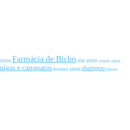
Farmácia de Bicho
gato
gatos
estresse
gestação
giárdia
ulgas e carrapatos
shampoo
sarna
Revolution
Simparic