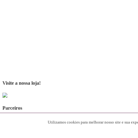
Visite a nossa loja!
Parceiros
[rev_slider alias="SliderParceiros"]
Utilizamos cookies para melhorar nosso site e sua ex