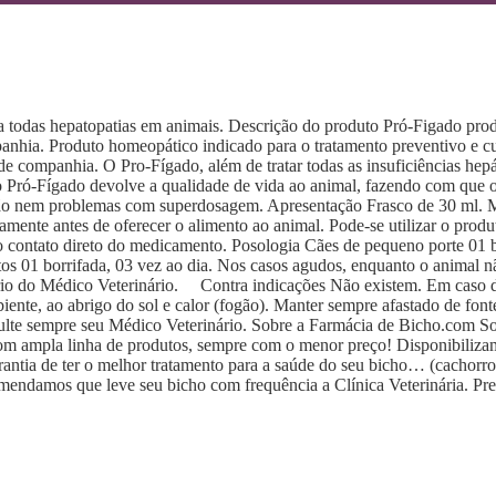
 todas hepatopatias em animais. Descrição do produto Pró-Figado produ
panhia. Produto homeopático indicado para o tratamento preventivo e cu
s de companhia. O Pro-Fígado, além de tratar todas as insuficiências he
, o Pró-Fígado devolve a qualidade de vida ao animal, fazendo com qu
ação nem problemas com superdosagem. Apresentação Frasco de 30 ml. M
atamente antes de oferecer o alimento ao animal. Pode-se utilizar o prod
o o contato direto do medicamento. Posologia Cães de pequeno porte 01 b
atos 01 borrifada, 03 vez ao dia. Nos casos agudos, enquanto o animal n
tério do Médico Veterinário. Contra indicações Não existem. Em caso 
ao abrigo do sol e calor (fogão). Manter sempre afastado de fontes d
sulte sempre seu Médico Veterinário. Sobre a Farmácia de Bicho.com S
m ampla linha de produtos, sempre com o menor preço! Disponibilizamo
ntia de ter o melhor tratamento para a saúde do seu bicho… (cachorro, 
mendamos que leve seu bicho com frequência a Clínica Veterinária. Pre