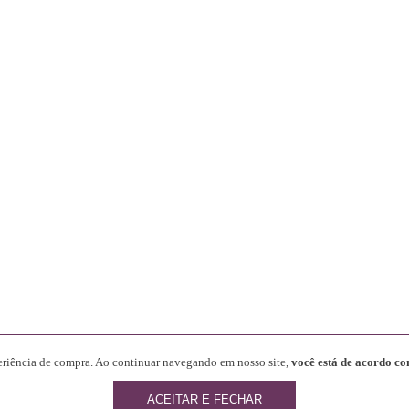
periência de compra. Ao continuar navegando em nosso site,
você está de acordo co
Desenvolvido por
ACEITAR E FECHAR