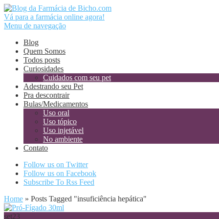
Vá para a farmácia online agora!
Menu de navegação
Blog
Quem Somos
Todos posts
Curiosidades
Cuidados com seu pet
Adestrando seu Pet
Pra descontrair
Bulas/Medicamentos
Uso oral
Uso tópico
Uso injetável
No ambiente
Contato
Follow us on Twitter
Follow us on Facebook
Subscribe To Rss Feed
Home
»
Posts Tagged
"
insuficiência hepática"
set
23