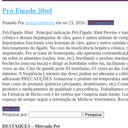
Pró-Fígado 30ml
Postado Por
farmaciadebicho
em set 23, 2016 |
0 Comentários
Pró-Fígado 30ml Principal indicação Pró-Fígado 30ml Previne e trata
crônica e demais hepatopatias de cães, gatos e outros animais de com
hepatopatias funcionais e/ou lesionais de cães, gatos e outros animai
funcionamento do fígado. No caso da insuficiência hepática crônica
degenerado. Por se tratar de homeopatia, não apresenta contraindic
ou sobre os alimentos (rações, leite, etc), borrifando o produto imedi
bochecha (mucosa bucal) e dirigir as borrifadas sobre ela, facilitand
vezes ao dia. Cães de grande porte 03 borrifadas, 03 vezes ao dia. G
minutos. A freqüência e número das doses podem ser alteradas a cri
adicionais PRECAUÇÕES Armazenar o produto em temperatura ambiente, 
bem como de produtos químicos (alvejantes, desinfetantes, etc). Con
produtos e medicamentos de qualidade e procedência. Trabalhamos co
na Farmácia de Bicho.com é ter certeza que comprou mais barato. Gara
esqueça de sempre seguir a orientação de Médicos Veterinários. Reco
Leia mais
Pesquisar por:
DESTAQUES – Mercado Pet