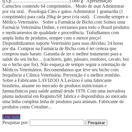
q.s.p……………………………….1.000 g Apresentação
Cartuchos contendo 64 comprimidos. Modo de usar Administrar
por via oral. Posologia Cães e gatos: Administrar 1 grama/dia (1
comprimido) para cada 20kg de peso (via oral). Consulte sempre o
Médico Veterinário. Sobre a Farmácia de Bicho.com Somos uma
Farmácia Veterinária Online, e enviamos para todo o Brasil produtos
e medicamentos de qualidade e procedência. Trabalhamos com
ampla linha de produtos, sempre com o menor preço!
Disponibilizamos suporte Veterinário para suas dúvidas; 24 horas
por dia. Comprar na Farmácia de Bicho.com é ter certeza que
comprou mais barato. Garantia de ter o melhor tratamento para a
saúde do seu bicho… (cachorro, gato, pássaro, roedores, cavalo, boi
ou o bicho que for). Não esqueça de sempre seguir a orientação de
Médicos Veterinários. Recomendamos que leve seu bicho com
frequência a Clínica Veterinária. Prevenção é o melhor remédio.
Sobre a Fabricante LAVIZOO A Lavizoo é uma fabricante
brasileira, atuante no mercado de produtos nutricionais e
farmacêuticos para saúde animal desde 1978. Com uma inovadora
planta industrial em Registro/SP, fabrica e disponibiliza ao mercado
uma linha completa linha de produtos para animais. Fabricante de
produtos como Cetodine...
Leia mais
Pesquisar por: