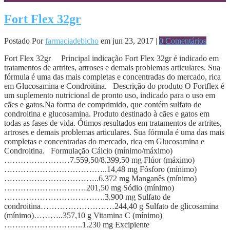
Fort Flex 32gr
Postado Por
farmaciadebicho
em jun 23, 2017 |
0 Comentários
Fort Flex 32gr Principal indicação Fort Flex 32gr é indicado em
tratamentos de artrites, artroses e demais problemas articulares. Sua
fórmula é uma das mais completas e concentradas do mercado, rica
em Glucosamina e Condroitina. Descrição do produto O Fortflex é
um suplemento nutricional de pronto uso, indicado para o uso em
cães e gatos.Na forma de comprimido, que contém sulfato de
condroitina e glucosamina. Produto destinado à cães e gatos em
todas as fases de vida. Ótimos resultados em tratamentos de artrites,
artroses e demais problemas articulares. Sua fórmula é uma das mais
completas e concentradas do mercado, rica em Glucosamina e
Condroitina. Formulação Cálcio (mínimo/máximo)
……………………7.559,50/8.399,50 mg Flúor (máximo)
………………………………..14,48 mg Fósforo (mínimo)
……………………………..6.372 mg Manganês (mínimo)
…………………………201,50 mg Sódio (mínimo)
……………………………….3.900 mg Sulfato de
condroitina………………………244,40 g Sulfato de glicosamina
(mínimo)………..357,10 g Vitamina C (mínimo)
………………………..1.230 mg Excipiente