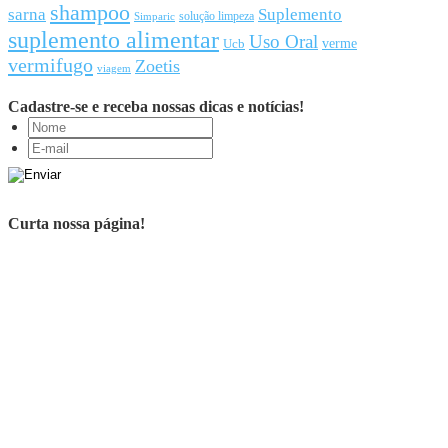
shampoo
sarna
Suplemento
solução limpeza
Simparic
suplemento alimentar
Uso Oral
Ucb
verme
vermifugo
Zoetis
viagem
Cadastre-se e receba nossas dicas e notícias!
Curta nossa página!