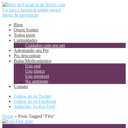
Vá para a farmácia online agora!
Menu de navegação
Blog
Quem Somos
Todos posts
Curiosidades
Cuidados com seu pet
Adestrando seu Pet
Pra descontrair
Bulas/Medicamentos
Uso oral
Uso tópico
Uso injetável
No ambiente
Contato
Follow us on Twitter
Follow us on Facebook
Subscribe To Rss Feed
Home
»
Posts Tagged
"
Flex"
jun
23