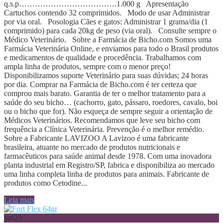
q.s.p……………………………….1.000 g Apresentação
Cartuchos contendo 32 comprimidos. Modo de usar Administrar
por via oral. Posologia Cães e gatos: Administrar 1 grama/dia (1
comprimido) para cada 20kg de peso (via oral). Consulte sempre o
Médico Veterinário. Sobre a Farmácia de Bicho.com Somos uma
Farmácia Veterinária Online, e enviamos para todo o Brasil produtos
e medicamentos de qualidade e procedência. Trabalhamos com
ampla linha de produtos, sempre com o menor preço!
Disponibilizamos suporte Veterinário para suas dúvidas; 24 horas
por dia. Comprar na Farmácia de Bicho.com é ter certeza que
comprou mais barato. Garantia de ter o melhor tratamento para a
saúde do seu bicho… (cachorro, gato, pássaro, roedores, cavalo, boi
ou o bicho que for). Não esqueça de sempre seguir a orientação de
Médicos Veterinários. Recomendamos que leve seu bicho com
frequência a Clínica Veterinária. Prevenção é o melhor remédio.
Sobre a Fabricante LAVIZOO A Lavizoo é uma fabricante
brasileira, atuante no mercado de produtos nutricionais e
farmacêuticos para saúde animal desde 1978. Com uma inovadora
planta industrial em Registro/SP, fabrica e disponibiliza ao mercado
uma linha completa linha de produtos para animais. Fabricante de
produtos como Cetodine...
Leia mais
jun
23