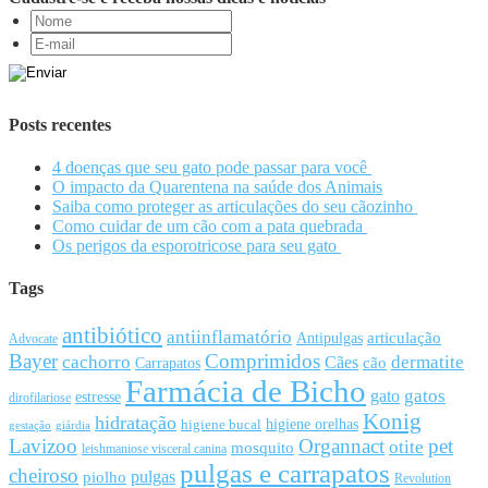
Posts recentes
4 doenças que seu gato pode passar para você
O impacto da Quarentena na saúde dos Animais
Saiba como proteger as articulações do seu cãozinho
Como cuidar de um cão com a pata quebrada
Os perigos da esporotricose para seu gato
Tags
antibiótico
antiinflamatório
articulação
Antipulgas
Advocate
Bayer
Comprimidos
cachorro
Cães
dermatite
cão
Carrapatos
Farmácia de Bicho
gato
gatos
estresse
dirofilariose
Konig
hidratação
higiene orelhas
higiene bucal
gestação
giárdia
Lavizoo
Organnact
pet
otite
mosquito
leishmaniose visceral canina
pulgas e carrapatos
cheiroso
pulgas
piolho
Revolution