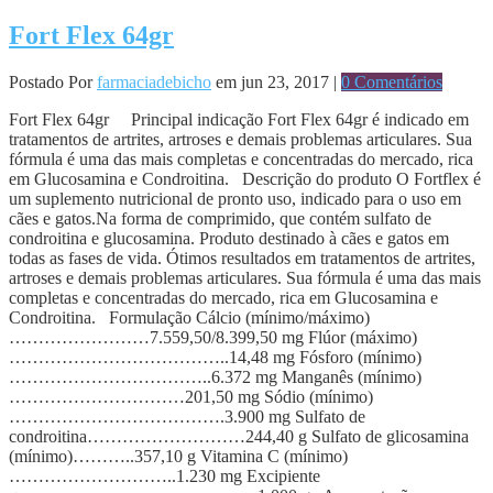
Fort Flex 64gr
Postado Por
farmaciadebicho
em jun 23, 2017 |
0 Comentários
Fort Flex 64gr Principal indicação Fort Flex 64gr é indicado em
tratamentos de artrites, artroses e demais problemas articulares. Sua
fórmula é uma das mais completas e concentradas do mercado, rica
em Glucosamina e Condroitina. Descrição do produto O Fortflex é
um suplemento nutricional de pronto uso, indicado para o uso em
cães e gatos.Na forma de comprimido, que contém sulfato de
condroitina e glucosamina. Produto destinado à cães e gatos em
todas as fases de vida. Ótimos resultados em tratamentos de artrites,
artroses e demais problemas articulares. Sua fórmula é uma das mais
completas e concentradas do mercado, rica em Glucosamina e
Condroitina. Formulação Cálcio (mínimo/máximo)
……………………7.559,50/8.399,50 mg Flúor (máximo)
………………………………..14,48 mg Fósforo (mínimo)
……………………………..6.372 mg Manganês (mínimo)
…………………………201,50 mg Sódio (mínimo)
……………………………….3.900 mg Sulfato de
condroitina………………………244,40 g Sulfato de glicosamina
(mínimo)………..357,10 g Vitamina C (mínimo)
………………………..1.230 mg Excipiente