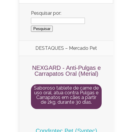
Pesquisar por:
DESTAQUES – Mercado Pet
NEXGARD - Anti-Pulgas e
Carrapatos Oral (Merial)
Saboroso tablete de carne de
uso oral, atua contra Pulgas e
Carrapatos em cães a partir
de 2kg, durante 30 dias.
Condrotec Pet (Syntec)