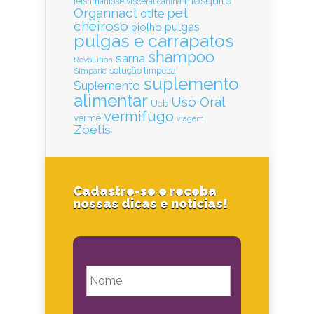
mosquito
leishmaniose visceral canina
Organnact
pet
otite
cheiroso
pulgas
piolho
pulgas e carrapatos
shampoo
sarna
Revolution
solução limpeza
Simparic
suplemento
Suplemento
alimentar
Uso Oral
Ucb
vermifugo
verme
viagem
Zoetis
Cadastre-se e receba
nossas dicas e notícias!