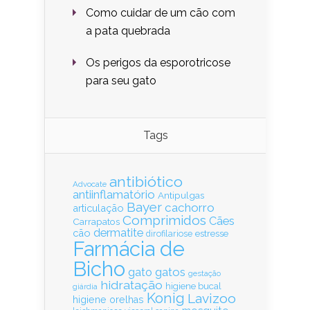
Como cuidar de um cão com
a pata quebrada
Os perigos da esporotricose
para seu gato
Tags
antibiótico
Advocate
antiinflamatório
Antipulgas
Bayer
cachorro
articulação
Comprimidos
Cães
Carrapatos
dermatite
cão
estresse
dirofilariose
Farmácia de
Bicho
gatos
gato
gestação
hidratação
higiene bucal
giárdia
Konig
Lavizoo
higiene orelhas