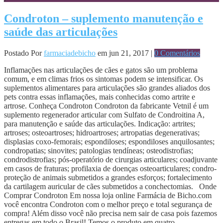
Condroton – suplemento manutenção e
saúde das articulações
Postado Por
farmaciadebicho
em jun 21, 2017 |
0 Comentários
Inflamações nas articulações de cães e gatos são um problema
comum, e em climas frios os sintomas podem se intensificar. Os
suplementos alimentares para articulações são grandes aliados dos
pets contra essas inflamações, mais conhecidas como artrite e
artrose. Conheça Condroton Condroton da fabricante Vetnil é um
suplemento regenerador articular com Sulfato de Condroitina A,
para manutenção e saúde das articulações. Indicação: artrites;
artroses; osteoartroses; hidroartroses; artropatias degenerativas;
displasias coxo-femorais; espondiloses; espondiloses anquilosantes;
condropatias; sinovites; patologias tendíneas; osteodistrofias;
condrodistrofias; pós-operatório de cirurgias articulares; coadjuvante
em casos de fraturas; profilaxia de doenças osteoarticulares; condro-
proteção de animais submetidos a grandes esforços; fortalecimento
da cartilagem auricular de cães submetidos a conchectomias. Onde
Comprar Condroton Em nossa loja online Farmácia de Bicho.com
você encontra Condroton com o melhor preço e total segurança de
compra! Além disso você não precisa nem sair de casa pois fazemos
entregas em todo o Brasil! Temos o produto em quatro