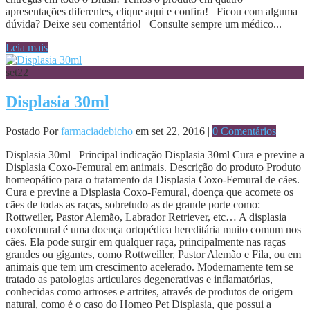
apresentações diferentes, clique aqui e confira! Ficou com alguma
dúvida? Deixe seu comentário! Consulte sempre um médico...
Leia mais
set
22
Displasia 30ml
Postado Por
farmaciadebicho
em set 22, 2016 |
0 Comentários
Displasia 30ml Principal indicação Displasia 30ml Cura e previne a
Displasia Coxo-Femural em animais. Descrição do produto Produto
homeopático para o tratamento da Displasia Coxo-Femural de cães.
Cura e previne a Displasia Coxo-Femural, doença que acomete os
cães de todas as raças, sobretudo as de grande porte como:
Rottweiler, Pastor Alemão, Labrador Retriever, etc… A displasia
coxofemural é uma doença ortopédica hereditária muito comum nos
cães. Ela pode surgir em qualquer raça, principalmente nas raças
grandes ou gigantes, como Rottweiller, Pastor Alemão e Fila, ou em
animais que tem um crescimento acelerado. Modernamente tem se
tratado as patologias articulares degenerativas e inflamatórias,
conhecidas como artroses e artrites, através de produtos de origem
natural, como é o caso do Homeo Pet Displasia, que possui a