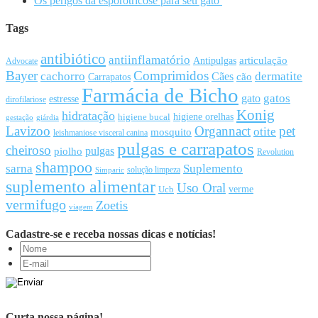
Os perigos da esporotricose para seu gato
Tags
antibiótico
antiinflamatório
articulação
Antipulgas
Advocate
Bayer
Comprimidos
cachorro
Cães
dermatite
cão
Carrapatos
Farmácia de Bicho
gato
gatos
estresse
dirofilariose
Konig
hidratação
higiene orelhas
higiene bucal
gestação
giárdia
Lavizoo
Organnact
pet
otite
mosquito
leishmaniose visceral canina
pulgas e carrapatos
cheiroso
pulgas
piolho
Revolution
shampoo
sarna
Suplemento
solução limpeza
Simparic
suplemento alimentar
Uso Oral
Ucb
verme
vermifugo
Zoetis
viagem
Cadastre-se e receba nossas dicas e notícias!
Curta nossa página!