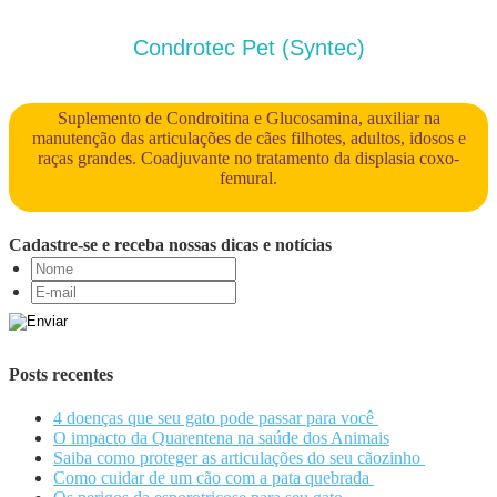
Condrotec Pet (Syntec)
Suplemento de Condroitina e Glucosamina, auxiliar na
manutenção das articulações de cães filhotes, adultos, idosos e
raças grandes. Coadjuvante no tratamento da displasia coxo-
femural.
Cadastre-se e receba nossas dicas e notícias
Posts recentes
4 doenças que seu gato pode passar para você
O impacto da Quarentena na saúde dos Animais
Saiba como proteger as articulações do seu cãozinho
Como cuidar de um cão com a pata quebrada