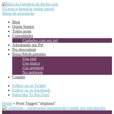
Vá para a farmácia online agora!
Menu de navegação
Blog
Quem Somos
Todos posts
Curiosidades
Cuidados com seu pet
Adestrando seu Pet
Pra descontrair
Bulas/Medicamentos
Uso oral
Uso tópico
Uso injetável
No ambiente
Contato
Follow us on Twitter
Follow us on Facebook
Subscribe To Rss Feed
Home
»
Posts Tagged
"
displasia"
jun
21