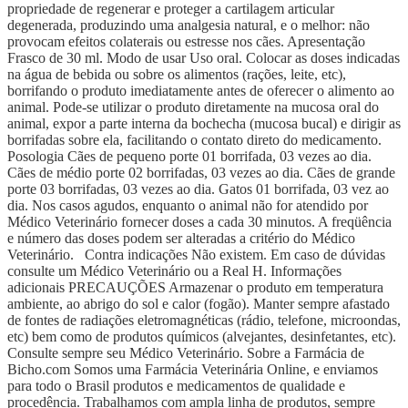
propriedade de regenerar e proteger a cartilagem articular
degenerada, produzindo uma analgesia natural, e o melhor: não
provocam efeitos colaterais ou estresse nos cães. Apresentação
Frasco de 30 ml. Modo de usar Uso oral. Colocar as doses indicadas
na água de bebida ou sobre os alimentos (rações, leite, etc),
borrifando o produto imediatamente antes de oferecer o alimento ao
animal. Pode-se utilizar o produto diretamente na mucosa oral do
animal, expor a parte interna da bochecha (mucosa bucal) e dirigir as
borrifadas sobre ela, facilitando o contato direto do medicamento.
Posologia Cães de pequeno porte 01 borrifada, 03 vezes ao dia.
Cães de médio porte 02 borrifadas, 03 vezes ao dia. Cães de grande
porte 03 borrifadas, 03 vezes ao dia. Gatos 01 borrifada, 03 vez ao
dia. Nos casos agudos, enquanto o animal não for atendido por
Médico Veterinário fornecer doses a cada 30 minutos. A freqüência
e número das doses podem ser alteradas a critério do Médico
Veterinário. Contra indicações Não existem. Em caso de dúvidas
consulte um Médico Veterinário ou a Real H. Informações
adicionais PRECAUÇÕES Armazenar o produto em temperatura
ambiente, ao abrigo do sol e calor (fogão). Manter sempre afastado
de fontes de radiações eletromagnéticas (rádio, telefone, microondas,
etc) bem como de produtos químicos (alvejantes, desinfetantes, etc).
Consulte sempre seu Médico Veterinário. Sobre a Farmácia de
Bicho.com Somos uma Farmácia Veterinária Online, e enviamos
para todo o Brasil produtos e medicamentos de qualidade e
procedência. Trabalhamos com ampla linha de produtos, sempre