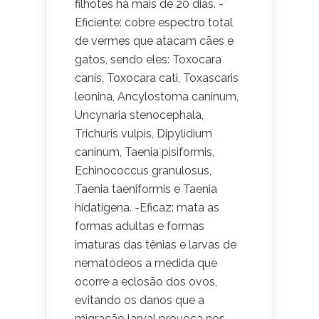
filhotes há mais de 20 dias. -
Eficiente: cobre espectro total
de vermes que atacam cães e
gatos, sendo eles: Toxocara
canis, Toxocara cati, Toxascaris
leonina, Ancylostoma caninum,
Uncynaria stenocephala,
Trichuris vulpis, Dipylidium
caninum, Taenia pisiformis,
Echinococcus granulosus,
Taenia taeniformis e Taenia
hidatigena. -Eficaz: mata as
formas adultas e formas
imaturas das tênias e larvas de
nematódeos a medida que
ocorre a eclosão dos ovos,
evitando os danos que a
migração larval provoca nos