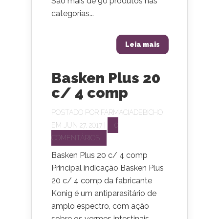
São mais de 90 produtos nas
categorias...
Leia mais
Basken Plus 20
c/ 4 comp
POSTADO POR
FARMACIADEBICHO
EM JUN 27, 2017 |
0
COMENTÁRIOS
Basken Plus 20 c/ 4 comp
Principal indicação Basken Plus
20 c/ 4 comp da fabricante
Konig é um antiparasitário de
amplo espectro, com ação
sobre os vermes intestinais