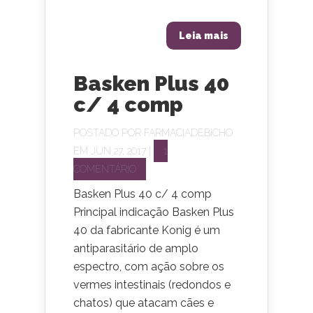
Leia mais
Basken Plus 40
c/ 4 comp
POSTADO POR
FARMACIADEBICHO
EM JUN 27, 2017 |
1
COMENTÁRIO
Basken Plus 40 c/ 4 comp
Principal indicação Basken Plus
40 da fabricante Konig é um
antiparasitário de amplo
espectro, com ação sobre os
vermes intestinais (redondos e
chatos) que atacam cães e