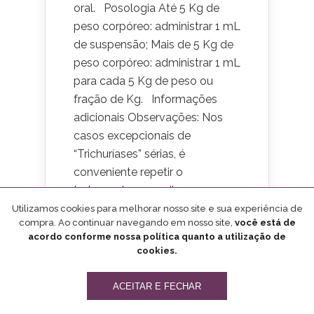
oral. Posologia Até 5 Kg de
peso corpóreo: administrar 1 mL
de suspensão; Mais de 5 Kg de
peso corpóreo: administrar 1 mL
para cada 5 Kg de peso ou
fração de Kg. Informações
adicionais Observações: Nos
casos excepcionais de
“Trichuríases” sérias, é
conveniente repetir o
tratamento por 3 dias
consecutivos. É aconselhável
Utilizamos cookies para melhorar nosso site e sua experiência de
compra. Ao continuar navegando em nosso site,
você está de
aplicar tratamento anti-pulgas
acordo conforme nossa política quanto a utilização de
no animal e no ambiente no
cookies.
mesmo período de
administração deste produto
ACEITAR E FECHAR
com o intuito de evitar a