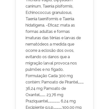
caninum, Taenia pisiformis,
Echinococcus granulosus,
Taenia taeniformis e Taenia
hidatigena. -Eficaz: mata as
formas adultas e formas
imaturas das tênias e larvas de
nematódeos a medida que
ocorre a eclosão dos ovos,
evitando os danos que a
migração larval provoca nos
pulmões e no fígado.
Formulação Cada 300 mg
contém: Pamoato de Pirantel……….
36,24 mg Pamoato de
Oxantel………. 23,76 mg
Praziquantel………………… 6,24 mg
Excipiente q.s.p……………300,00 mg