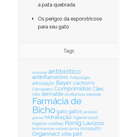
a pata quebrada
Os perigos da esporotricose
para seu gato
Tags
antibiótico
Advocate
antiinflamatório
Antipulgas
Bayer
cachorro
articulação
Comprimidos
Cães
Carrapatos
dermatite
cão
estresse
dirofilariose
Farmácia de
Bicho
gatos
gato
gestação
hidratação
higiene bucal
giárdia
Konig
Lavizoo
higiene orelhas
mosquito
leishmaniose visceral canina
Organnact
pet
otite