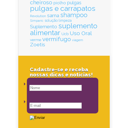
cheiroso
pulgas
piolho
pulgas e carrapatos
shampoo
sarna
Revolution
solução limpeza
Simparic
suplemento
Suplemento
alimentar
Uso Oral
Ucb
vermifugo
verme
viagem
Zoetis
Cadastre-se e receba
nossas dicas e notícias!