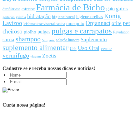
Farmácia de Bicho
gato
gatos
estresse
dirofilariose
Konig
hidratação
higiene orelhas
higiene bucal
gestação
giárdia
Lavizoo
Organnact
pet
otite
mosquito
leishmaniose visceral canina
pulgas e carrapatos
cheiroso
pulgas
piolho
Revolution
shampoo
sarna
Suplemento
solução limpeza
Simparic
suplemento alimentar
Uso Oral
Ucb
verme
vermifugo
Zoetis
viagem
Cadastre-se e receba nossas dicas e notícias!
Curta nossa página!