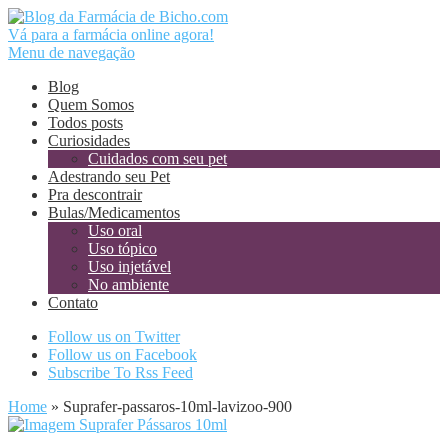
Vá para a farmácia online agora!
Menu de navegação
Blog
Quem Somos
Todos posts
Curiosidades
Cuidados com seu pet
Adestrando seu Pet
Pra descontrair
Bulas/Medicamentos
Uso oral
Uso tópico
Uso injetável
No ambiente
Contato
Follow us on Twitter
Follow us on Facebook
Subscribe To Rss Feed
Home
»
Suprafer-passaros-10ml-lavizoo-900