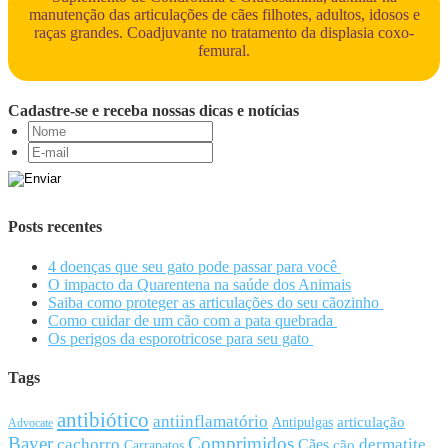
manutenção das articulações de cães filhotes, adultos, idosos e
raças grandes. Coadjuvante no tratamento da displasia coxo-
femural.
Cadastre-se e receba nossas dicas e notícias
Posts recentes
4 doenças que seu gato pode passar para você
O impacto da Quarentena na saúde dos Animais
Saiba como proteger as articulações do seu cãozinho
Como cuidar de um cão com a pata quebrada
Os perigos da esporotricose para seu gato
Tags
antibiótico
antiinflamatório
articulação
Antipulgas
Advocate
Bayer
Comprimidos
cachorro
Cães
dermatite
cão
Carrapatos