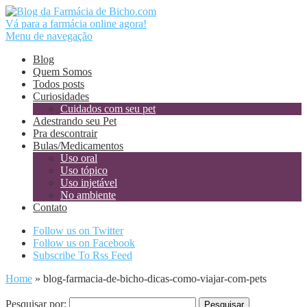
Vá para a farmácia online agora!
Menu de navegação
Blog
Quem Somos
Todos posts
Curiosidades
Cuidados com seu pet
Adestrando seu Pet
Pra descontrair
Bulas/Medicamentos
Uso oral
Uso tópico
Uso injetável
No ambiente
Contato
Follow us on Twitter
Follow us on Facebook
Subscribe To Rss Feed
Home
»
blog-farmacia-de-bicho-dicas-como-viajar-com-pets
Pesquisar por: