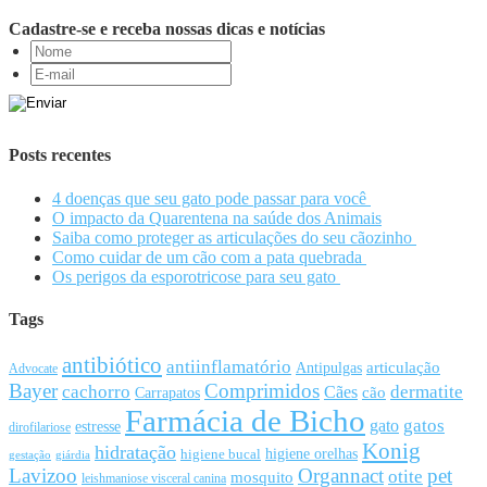
Cadastre-se e receba nossas dicas e notícias
Posts recentes
4 doenças que seu gato pode passar para você
O impacto da Quarentena na saúde dos Animais
Saiba como proteger as articulações do seu cãozinho
Como cuidar de um cão com a pata quebrada
Os perigos da esporotricose para seu gato
Tags
antibiótico
antiinflamatório
articulação
Antipulgas
Advocate
Bayer
Comprimidos
cachorro
Cães
dermatite
cão
Carrapatos
Farmácia de Bicho
gato
gatos
estresse
dirofilariose
Konig
hidratação
higiene orelhas
higiene bucal
gestação
giárdia
Lavizoo
Organnact
pet
otite
mosquito
leishmaniose visceral canina