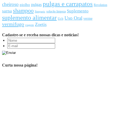
pulgas e carrapatos
cheiroso
pulgas
piolho
Revolution
shampoo
sarna
Suplemento
solução limpeza
Simparic
suplemento alimentar
Uso Oral
Ucb
verme
vermifugo
Zoetis
viagem
Cadastre-se e receba nossas dicas e notícias!
Curta nossa página!