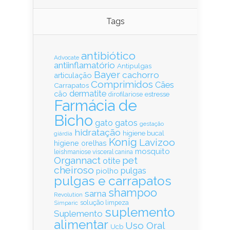
Tags
antibiótico
Advocate
antiinflamatório
Antipulgas
Bayer
cachorro
articulação
Comprimidos
Cães
Carrapatos
dermatite
cão
estresse
dirofilariose
Farmácia de
Bicho
gatos
gato
gestação
hidratação
higiene bucal
giárdia
Konig
Lavizoo
higiene orelhas
mosquito
leishmaniose visceral canina
Organnact
pet
otite
cheiroso
pulgas
piolho
pulgas e carrapatos
shampoo
sarna
Revolution
solução limpeza
Simparic
suplemento
Suplemento
alimentar
Uso Oral
Ucb