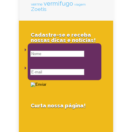
vermifugo
verme
viagem
Zoetis
Cadastre-se e receba
nossas dicas e notícias!
Curta nossa página!