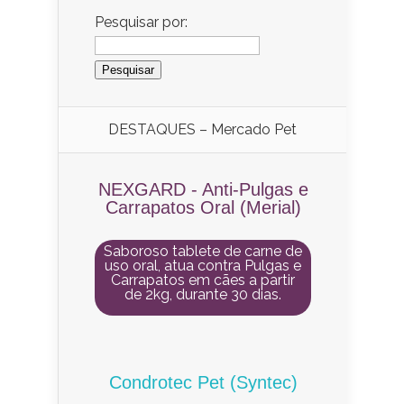
Pesquisar por:
DESTAQUES – Mercado Pet
NEXGARD - Anti-Pulgas e
Carrapatos Oral (Merial)
Saboroso tablete de carne de
uso oral, atua contra Pulgas e
Carrapatos em cães a partir
de 2kg, durante 30 dias.
Condrotec Pet (Syntec)