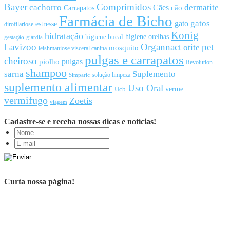
Bayer
Comprimidos
cachorro
Cães
dermatite
cão
Carrapatos
Farmácia de Bicho
gato
gatos
estresse
dirofilariose
Konig
hidratação
higiene orelhas
higiene bucal
gestação
giárdia
Lavizoo
Organnact
pet
otite
mosquito
leishmaniose visceral canina
pulgas e carrapatos
cheiroso
pulgas
piolho
Revolution
shampoo
sarna
Suplemento
solução limpeza
Simparic
suplemento alimentar
Uso Oral
Ucb
verme
vermifugo
Zoetis
viagem
Cadastre-se e receba nossas dicas e notícias!
Curta nossa página!