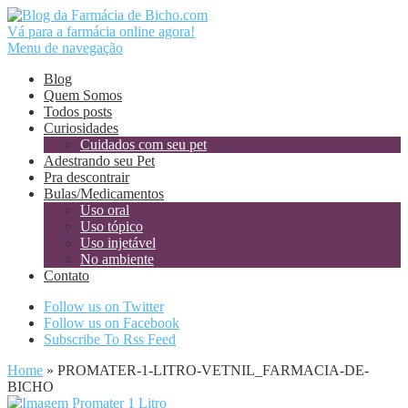
Vá para a farmácia online agora!
Menu de navegação
Blog
Quem Somos
Todos posts
Curiosidades
Cuidados com seu pet
Adestrando seu Pet
Pra descontrair
Bulas/Medicamentos
Uso oral
Uso tópico
Uso injetável
No ambiente
Contato
Follow us on Twitter
Follow us on Facebook
Subscribe To Rss Feed
Home
»
PROMATER-1-LITRO-VETNIL_FARMACIA-DE-
BICHO