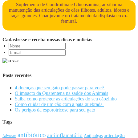
Suplemento de Condroitina e Glucosamina, auxiliar na
manutenção das articulações de cães filhotes, adultos, idosos e
raças grandes. Coadjuvante no tratamento da displasia coxo-
femural.
Cadastre-se e receba nossas dicas e notícias
Posts recentes
4 doenças que seu gato pode passar para você
O impacto da Quarentena na saúde dos Animais
Saiba como proteger as articulações do seu cãozinho
Como cuidar de um cão com a pata quebrada
Os perigos da esporotricose para seu gato
Tags
antibiótico
antiinflamatório
articulação
Antipulgas
Advocate