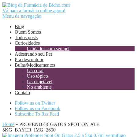
Vá para a farmácia online agora!
Menu de navegação
Blog
Quem Somos
Todos posts
Curiosidades
Cuidados com seu pet
Adestrando seu Pet
Pra descontrair
Bulas/Medicamentos
Uso oral
Uso tópico
Uso injetável
No ambiente
Contato
Follow us on Twitter
Follow us on Facebook
Subscribe To Rss Feed
Home
»
PROFENDER-GATOS-SPOT-ON-ATE-
5KG_BAYER_IMG_2690