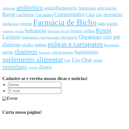
antibiótico
antiinflamatório
articulação
Antipulgas
Advocate
Bayer
Comprimidos
cachorro
Cães
dermatite
cão
Carrapatos
Farmácia de Bicho
gato
gatos
estresse
dirofilariose
Konig
hidratação
higiene orelhas
higiene bucal
gestação
giárdia
Lavizoo
Organnact
pet
otite
mosquito
leishmaniose visceral canina
pulgas e carrapatos
cheiroso
pulgas
piolho
Revolution
shampoo
sarna
Suplemento
solução limpeza
Simparic
suplemento alimentar
Uso Oral
Ucb
verme
vermifugo
Zoetis
viagem
Cadastre-se e receba nossas dicas e notícias!
Curta nossa página!