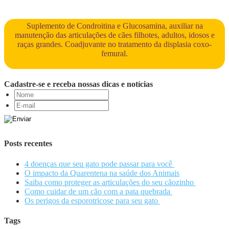
Suplemento de Condroitina e Glucosamina, auxiliar na
manutenção das articulações de cães filhotes, adultos, idosos e
raças grandes. Coadjuvante no tratamento da displasia coxo-
femural.
Cadastre-se e receba nossas dicas e notícias
Posts recentes
4 doenças que seu gato pode passar para você
O impacto da Quarentena na saúde dos Animais
Saiba como proteger as articulações do seu cãozinho
Como cuidar de um cão com a pata quebrada
Os perigos da esporotricose para seu gato
Tags