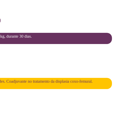
)
2kg, durante 30 dias.
des. Coadjuvante no tratamento da displasia coxo-femural.