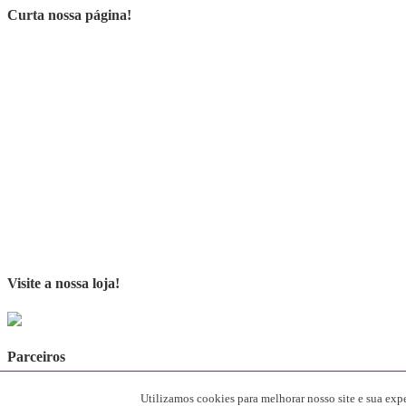
Curta nossa página!
Visite a nossa loja!
Parceiros
[rev_slider alias="SliderParceiros"]
Utilizamos cookies para melhorar nosso site e sua ex