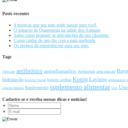
Posts recentes
4 doenças que seu gato pode passar para você
O impacto da Quarentena na saúde dos Animais
Saiba como proteger as articulações do seu cãozinho
Como cuidar de um cão com a pata quebrada
Os perigos da esporotricose para seu gato
Tags
antibiótico
Baye
antiinflamatório
articulação
Antipulgas
Advocate
Konig
Lavizoo
hidratação
higiene orelhas
higiene bucal
leishmaniose v
suplemento alimentar
Uso
Suplemento
Ucb
solução limpeza
Cadastre-se e receba nossas dicas e notícias!