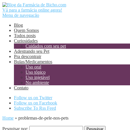
Vá para a farmácia online agora!
Menu de navegação
Blog
Quem Somos
Todos posts
Curiosidades
Cuidados com seu pet
Adestrando seu Pet
Pra descontrair
Bulas/Medicamentos
Uso oral
Uso tópico
Uso injetável
No ambiente
Contato
Follow us on Twitter
Follow us on Facebook
Subscribe To Rss Feed
Home
»
problemas-de-pele-nos-pets
Pesquisar por: