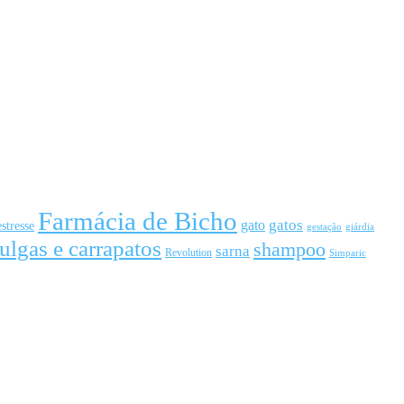
Farmácia de Bicho
gato
gatos
estresse
gestação
giárdia
ulgas e carrapatos
shampoo
sarna
Revolution
Simparic