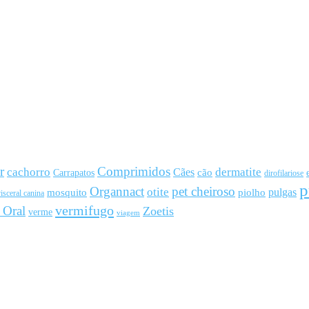
r
Comprimidos
cachorro
Cães
dermatite
cão
Carrapatos
dirofilariose
p
Organnact
pet cheiroso
otite
pulgas
mosquito
piolho
isceral canina
vermifugo
 Oral
Zoetis
verme
viagem