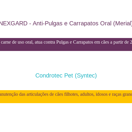
NEXGARD - Anti-Pulgas e Carrapatos Oral (Merial
carne de uso oral, atua contra Pulgas e Carrapatos em cães a partir de 
Condrotec Pet (Syntec)
utenção das articulações de cães filhotes, adultos, idosos e raças gran