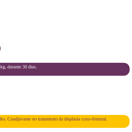
)
2kg, durante 30 dias.
des. Coadjuvante no tratamento da displasia coxo-femural.