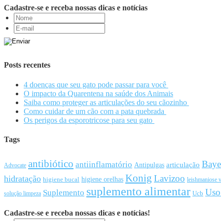
Cadastre-se e receba nossas dicas e notícias
Posts recentes
4 doenças que seu gato pode passar para você
O impacto da Quarentena na saúde dos Animais
Saiba como proteger as articulações do seu cãozinho
Como cuidar de um cão com a pata quebrada
Os perigos da esporotricose para seu gato
Tags
antibiótico
Baye
antiinflamatório
articulação
Antipulgas
Advocate
Konig
Lavizoo
hidratação
higiene orelhas
higiene bucal
leishmaniose v
suplemento alimentar
Uso
Suplemento
Ucb
solução limpeza
Cadastre-se e receba nossas dicas e notícias!