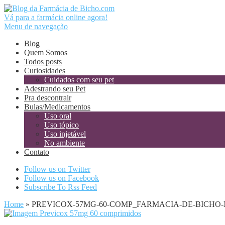
Vá para a farmácia online agora!
Menu de navegação
Blog
Quem Somos
Todos posts
Curiosidades
Cuidados com seu pet
Adestrando seu Pet
Pra descontrair
Bulas/Medicamentos
Uso oral
Uso tópico
Uso injetável
No ambiente
Contato
Follow us on Twitter
Follow us on Facebook
Subscribe To Rss Feed
Home
»
PREVICOX-57MG-60-COMP_FARMACIA-DE-BICHO