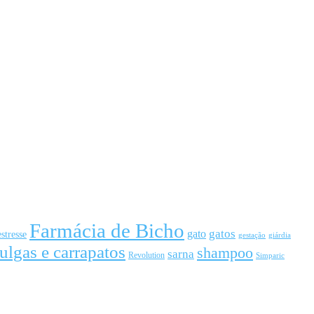
Farmácia de Bicho
gato
gatos
estresse
gestação
giárdia
ulgas e carrapatos
shampoo
sarna
Revolution
Simparic