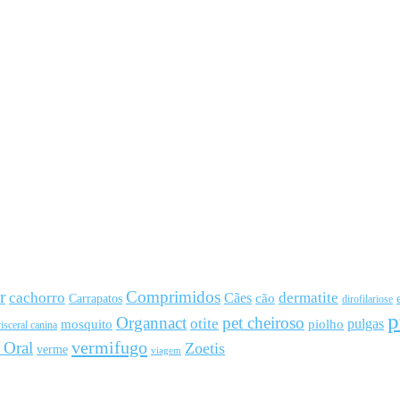
r
Comprimidos
cachorro
Cães
dermatite
cão
Carrapatos
dirofilariose
p
Organnact
pet cheiroso
otite
pulgas
mosquito
piolho
isceral canina
vermifugo
 Oral
Zoetis
verme
viagem