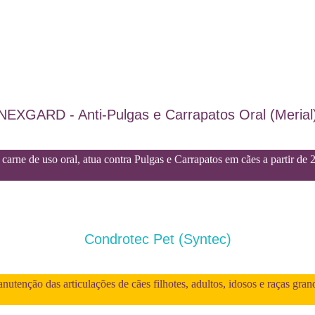
NEXGARD - Anti-Pulgas e Carrapatos Oral (Merial
carne de uso oral, atua contra Pulgas e Carrapatos em cães a partir de 
Condrotec Pet (Syntec)
utenção das articulações de cães filhotes, adultos, idosos e raças gran