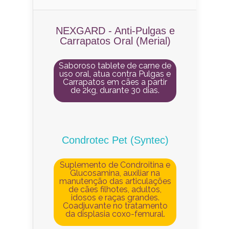
NEXGARD - Anti-Pulgas e
Carrapatos Oral (Merial)
Saboroso tablete de carne de
uso oral, atua contra Pulgas e
Carrapatos em cães a partir
de 2kg, durante 30 dias.
Condrotec Pet (Syntec)
Suplemento de Condroitina e
Glucosamina, auxiliar na
manutenção das articulações
de cães filhotes, adultos,
idosos e raças grandes.
Coadjuvante no tratamento
da displasia coxo-femural.