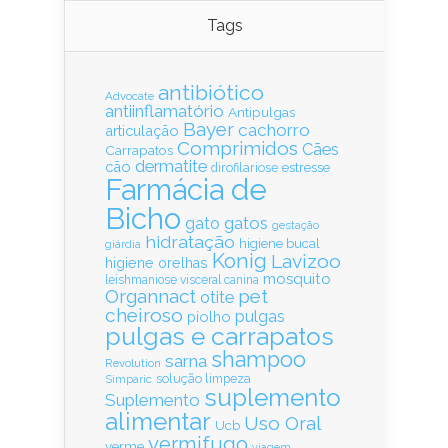
Tags
antibiótico
Advocate
antiinflamatório
Antipulgas
Bayer
cachorro
articulação
Comprimidos
Cães
Carrapatos
dermatite
cão
estresse
dirofilariose
Farmácia de
Bicho
gatos
gato
gestação
hidratação
higiene bucal
giárdia
Konig
Lavizoo
higiene orelhas
mosquito
leishmaniose visceral canina
Organnact
pet
otite
cheiroso
pulgas
piolho
pulgas e carrapatos
shampoo
sarna
Revolution
solução limpeza
Simparic
suplemento
Suplemento
alimentar
Uso Oral
Ucb
vermifugo
verme
viagem